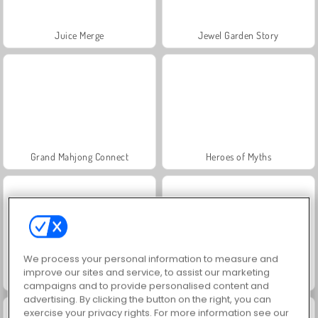
Juice Merge
Jewel Garden Story
Grand Mahjong Connect
Heroes of Myths
We process your personal information to measure and
improve our sites and service, to assist our marketing
Trollface Quest: USA 2
Fashion Princess - Dress Up for Girls
campaigns and to provide personalised content and
advertising. By clicking the button on the right, you can
exercise your privacy rights. For more information see our