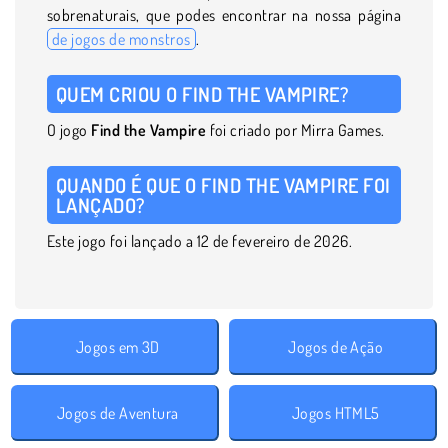
sobrenaturais, que podes encontrar na nossa página
de jogos de monstros
.
QUEM CRIOU O FIND THE VAMPIRE?
O jogo
Find the Vampire
foi criado por Mirra Games.
QUANDO É QUE O FIND THE VAMPIRE FOI
LANÇADO?
Este jogo foi lançado a 12 de fevereiro de 2026.
Jogos em 3D
Jogos de Ação
Jogos de Aventura
Jogos HTML5