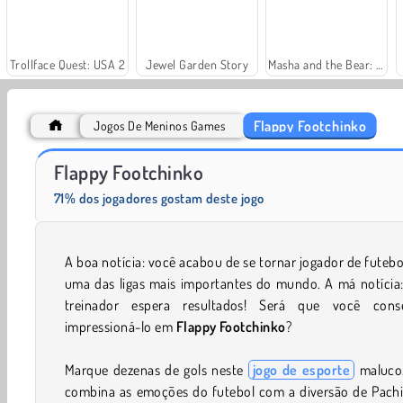
Trollface Quest: USA 2
Jewel Garden Story
Masha and the Bear: Meadows
Flappy Footchinko
Jogos De Meninos Games
Solitaire Social
Farm Merge Valley
Flappy Footchinko
71% dos jogadores gostam deste jogo
A boa notícia: você acabou de se tornar jogador de futeb
uma das ligas mais importantes do mundo. A má notícia:
treinador espera resultados! Será que você cons
impressioná-lo em
Flappy Footchinko
?
Marque dezenas de gols neste
jogo de esporte
maluco.
combina as emoções do futebol com a diversão de Pachi