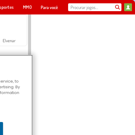
sportes
MMO
Para você
Elvenar
ervice, to
tising. By
Hospital Surgeon Doctor Game
information