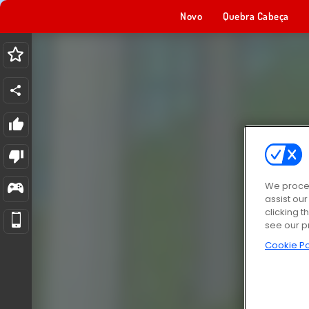
Novo
Quebra Cabeça
We proces
assist ou
clicking t
see our p
Cookie Po