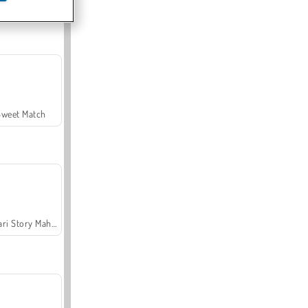
Offroad Crash Climber 4X4
Sweet Match
Safari Story Mahjong