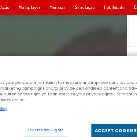
Ação
Multiplayer
Meninas
Simulação
Habilidade
E
s your personal information to measure and improve our sites and s
r marketing campaigns and to provide personalised content and adver
he button on the right, you can exercise your privacy rights. For more 
rivacy notice
licy
Your Privacy Rights
ACCEPT COOKIES