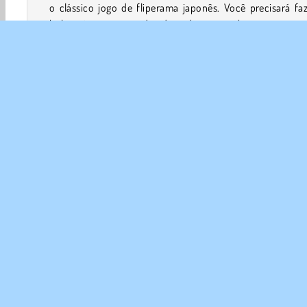
o clássico jogo de fliperama japonês. Você precisará fa
bola quicar nas paredes de cada arena e bumpers, enqu
evita armadilhas elétricas. Seus companheiros de equi
ajudarão durante cada partida. Alguns deles até
habilidades poderosas!
Jogos De Meninos
Clicker
Jogos De Clicar
HTML
Jogos de Tap
SOBR