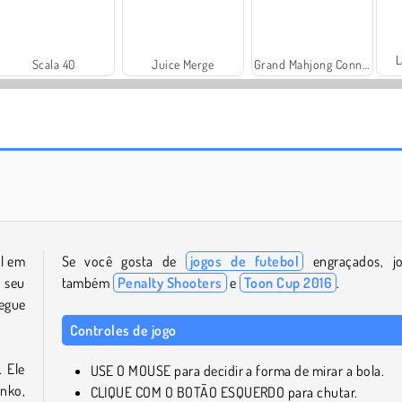
L
Scala 40
Juice Merge
Grand Mahjong Connect
Royal Story
Vamos Pescar!
ol em
Se você gosta de
jogos de futebol
engraçados, j
 seu
também
Penalty Shooters
e
Toon Cup 2016
.
egue
Controles de jogo
 Ele
USE O MOUSE para decidir a forma de mirar a bola.
nko,
CLIQUE COM O BOTÃO ESQUERDO para chutar.