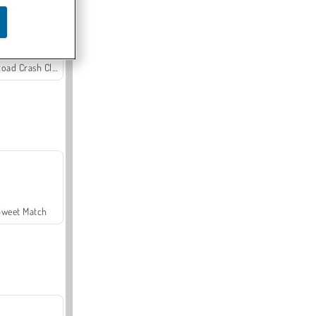
Offroad Crash Climber 4X4
Sweet Match