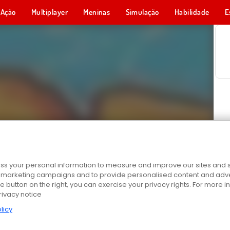
Ação
Multiplayer
Meninas
Simulação
Habilidade
E
s your personal information to measure and improve our sites and s
r marketing campaigns and to provide personalised content and adver
he button on the right, you can exercise your privacy rights. For more 
rivacy notice
licy