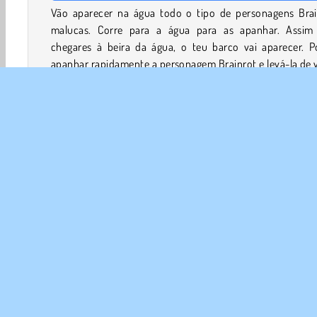
Vão aparecer na água todo o tipo de personagens Brai
malucas. Corre para a água para as apanhar. Assim
chegares à beira da água, o teu barco vai aparecer. P
apanhar rapidamente a personagem Brainrot e levá-la de 
à tua base na praia.
Cada personagem Brainrot colocado num dos pedestai
tua base vai gerar dinheiro. Quanto mais raro for o Brai
mais dinheiro vais ganhar com ele. Quanto mais te afas
da praia, mais raros serão os Brainrots que vais encontrar.
No entanto, não podes ficar na água por muito temp
corrente é mais forte em águas mais profundas e o teu 
vai abrandar. Se não conseguires sair da água com rap
suficiente, tubarões gigantes vão saltar e devorar-te a ti
teu barco inteiros!
Melhora o teu barco com o dinheiro que ganhaste pa