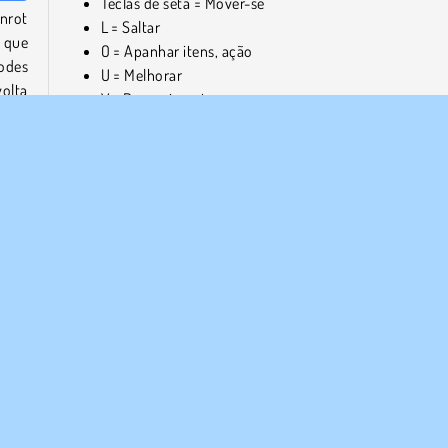
Teclas de seta = Mover-se
nrot
L = Saltar
 que
O = Apanhar itens, ação
odes
U = Melhorar
volta
Y = Renascimento
Joga mais jogos online grátis como o Float for Brainrot
s da
nrot,
Se gostas desta variação divertida do jogo
Steal Brai
tares
Original 3D
, também podes experimentar outros jogos
dão um toque engraçado ao conceito do
Steal Brainrot
, 
o
Break a Lucky Egg Brainrot
.
o. A
barco
Ou dá uma vista de olhos na nossa coleção de
jogo
idez
memes
para descobrires muitas mais aventuras loucas
 e ao
as tuas personagens italianas favoritas do Brainrot.
Quem criou o «Float for Brainrots»?
ra o
O
Float for Brainrots
foi criado pela gameVgames.