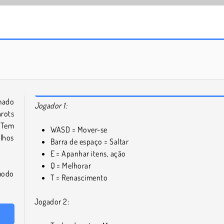
Winter Solitaire Tripeaks
Bubble Shooter
amado
Jogador 1:
nrots
 Tem
WASD = Mover-se
lhos
Barra de espaço = Saltar
E = Apanhar itens, ação
Q = Melhorar
modo
T = Renascimento
Jogador 2: