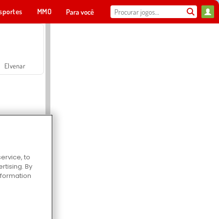
sportes
MMO
Para você
Elvenar
ervice, to
Hospital Surgeon Doctor Game
tising. By
information