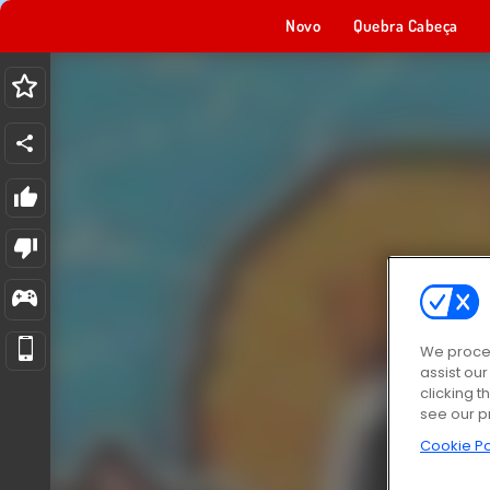
Novo
Quebra Cabeça
We proces
assist ou
clicking t
see our p
Cookie Po