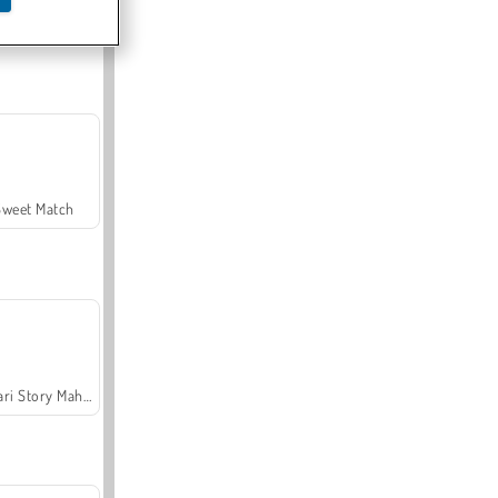
Offroad Crash Climber 4X4
Sweet Match
Safari Story Mahjong