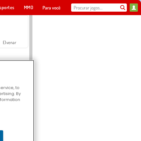
sportes
MMO
Para você
Elvenar
ervice, to
tising. By
Hospital Surgeon Doctor Game
information