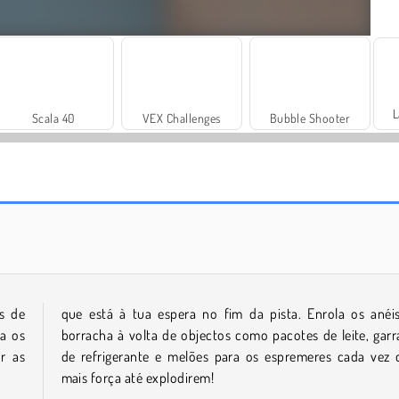
L
Scala 40
VEX Challenges
Bubble Shooter
Float for Brainrots
Merge Push
s de
que está à tua espera no fim da pista. Enrola os anéi
da os
borracha à volta de objectos como pacotes de leite, garr
r as
de refrigerante e melões para os espremeres cada vez
mais força até explodirem!