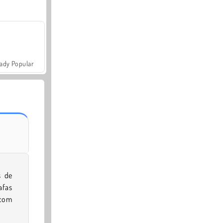
ady Popular
s de
afas
 com