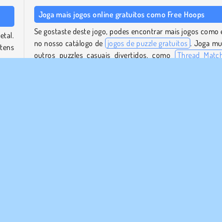
Joga mais jogos online gratuitos como Free Hoops
Se gostaste deste jogo, podes encontrar mais jogos como 
etal.
no nosso catálogo de
jogos de puzzle gratuitos
. Joga mu
 tens
outros puzzles casuais divertidos, como
Thread Matc
zares
Coin Stack Up
.
Quem criou o Free Hoops?
spera
s de
O
Free Hoops
foi criado por Eyestorm Pte.
Quando é que o Free Hoops foi lançado?
ível.
Este jogo foi lançado em 16 de janeiro de 2026.
bjeto
ça
1 Jogador
Habilidade
Try Now