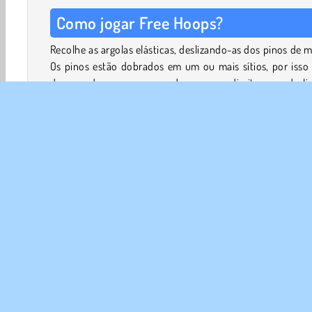
Como jogar Free Hoops?
Recolhe as argolas elásticas, deslizando-as dos pinos de m
Os pinos estão dobrados em um ou mais sítios, por isso
de os rodar para a esquerda e para a direita para desli
todas as argolas à volta do canto.
Certifica-te de que as argolas caem no carrinho que te e
em baixo. Não as deixes cair no chão, senão terá
recomeçar o nível.
Vais precisar de todas as argolas elásticas no final do n
Arrasta-os do teu carrinho para os enrolares à volta do o
Arcade
HTML5
Mobile
Popular
Quebra Cabe