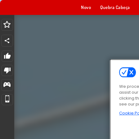
Novo
Quebra Cabeça
We proces
assist ou
clicking t
see our p
Cookie Po