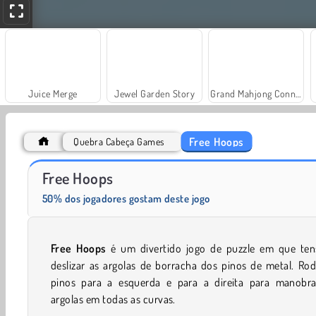
Juice Merge
Jewel Garden Story
Grand Mahjong Connect
Free Hoops
Quebra Cabeça Games
Cross The Road
Winter Solitaire Tripeaks
Free Hoops
50% dos jogadores gostam deste jogo
Free Hoops
é um divertido jogo de puzzle em que ten
deslizar as argolas de borracha dos pinos de metal. Ro
pinos para a esquerda e para a direita para manobra
argolas em todas as curvas.