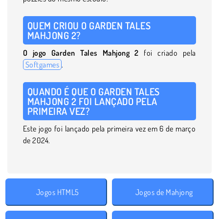
QUEM CRIOU O GARDEN TALES
MAHJONG 2?
O jogo Garden Tales Mahjong 2
foi criado pela
Softgames
.
QUANDO É QUE O GARDEN TALES
MAHJONG 2 FOI LANÇADO PELA
PRIMEIRA VEZ?
Este jogo foi lançado pela primeira vez em 6 de março
de 2024.
Jogos HTML5
Jogos de Mahjong