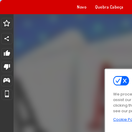
Novo
Quebra Cabeça
We proces
assist ou
clicking t
see our p
Cookie Po