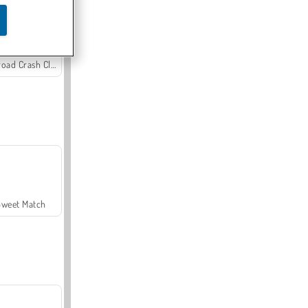
Offroad Crash Climber 4X4
Sweet Match