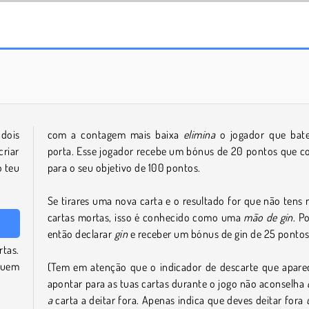
Juice Merge
Solitaire Mahjong Classic
dois
com a contagem mais baixa
elimina
o jogador que bat
riar
porta. Esse jogador recebe um bónus de 20 pontos que c
 teu
para o seu objetivo de 100 pontos.
Se tirares uma nova carta e o resultado for que não tens 
cartas mortas, isso é conhecido como uma
mão de gin
. P
então declarar
gin
e receber um bónus de gin de 25 pontos
tas.
ituem
(Tem em atenção que o indicador de descarte que apare
apontar para as tuas cartas durante o jogo não aconselha
a
carta a deitar fora. Apenas indica que deves deitar fora