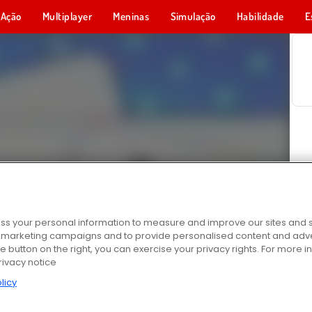
Ação
Multiplayer
Meninas
Simulação
Habilidade
E
s your personal information to measure and improve our sites and s
r marketing campaigns and to provide personalised content and adver
he button on the right, you can exercise your privacy rights. For more 
rivacy notice
licy