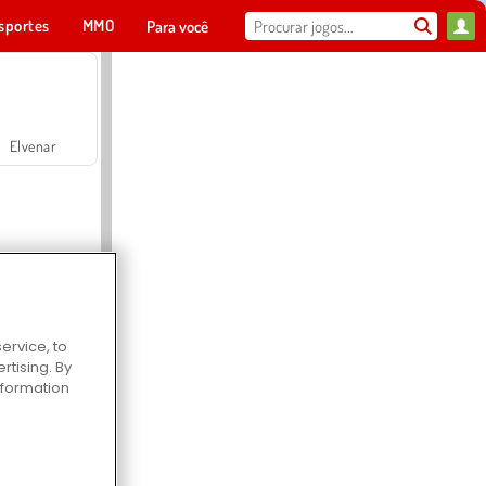
sportes
MMO
Para você
Elvenar
ervice, to
Hospital Surgeon Doctor Game
tising. By
information