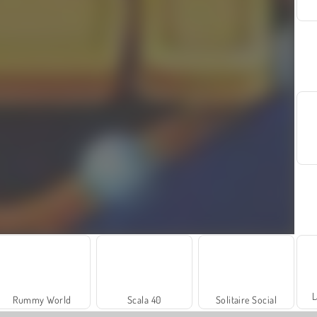
L
Rummy World
Scala 40
Solitaire Social