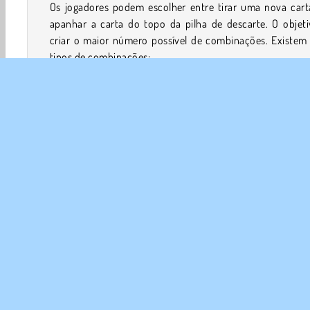
Os jogadores podem escolher entre tirar uma nova cart
apanhar a carta do topo da pilha de descarte. O objeti
criar o maior número possível de combinações. Existem 
tipos de combinações:
Corridas - três ou mais cartas consecutivas do m
naipe (por exemplo, 5-6-7 de copas)
Conjuntos - três ou quatro cartas do mesmo valor
exemplo, 8-8-8)
Ao criar combinações, podes reduzir a tua
contagem de ca
mortas
. A contagem de
cartas mortas
é o valor de ponto
todas as cartas não combinadas na tua mão (mostrad
canto inferior esquerdo durante o jogo). O Ás conta co
ponto, e todas as cartas com face contam como 10 pontos
Se tiveres feito combinações suficientes e achares que 
contagem de cartas mortas é menor do que a do
adversário, podes bater para terminar a ronda e compar