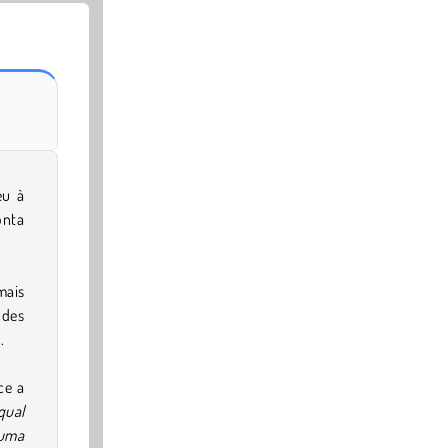
eu à
onta
mais
odes
.
ce a
qual
uma