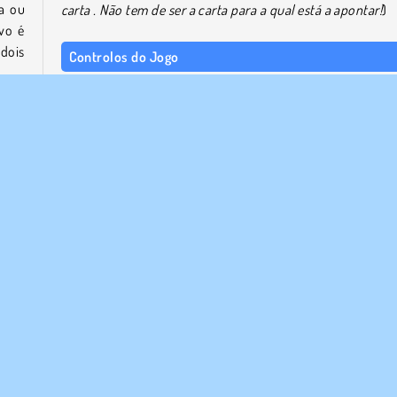
a ou
carta
.
Não tem de ser a carta para a qual está a apontar!
)
vo é
dois
Controlos do Jogo
Usa o rato para jogar
esmo
Joga jogos semelhantes a Gin Rummy
 (por
Se gostaste deste jogo de cartas e queres jogar mais j
como este, consulta a nossa lista completa de
jogos de ca
e de tabuleiro
online gratuitos. Aqui, encontrarás mu
rtas
jogos de
cartas de solitário
e
outros jogos de car
s de
juntamente com outras colecções relacionadas, como a n
o no
oferta de
jogos de tabuleiro com dados
gratuitos.
mo 1
.
Quem criou o Gin Rummy?
O Gin Rummy
foi criado por RedFoc.
a tua
 teu
ar as
Quando é que o Gin Rummy foi lançado pela primeira