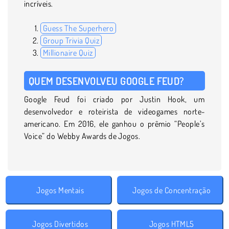
incríveis.
Guess The Superhero
Group Trivia Quiz
Millionaire Quiz
QUEM DESENVOLVEU GOOGLE FEUD?
Google Feud foi criado por Justin Hook, um
desenvolvedor e roteirista de videogames norte-
americano. Em 2016, ele ganhou o prêmio “People’s
Voice” do Webby Awards de Jogos.
Jogos Mentais
Jogos de Concentração
Jogos Divertidos
Jogos HTML5