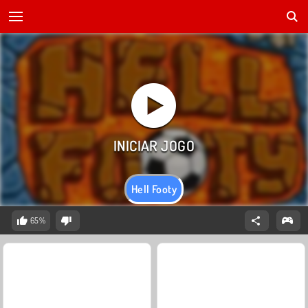
Hell Footy
65%