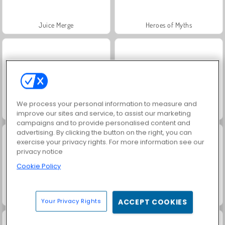
Juice Merge
Heroes of Myths
We process your personal information to measure and
Trollface Quest: USA 2
Jewel Garden Story
improve our sites and service, to assist our marketing
campaigns and to provide personalised content and
advertising. By clicking the button on the right, you can
exercise your privacy rights. For more information see our
privacy notice
Cookie Policy
Masha and the Bear: Meadows
Scala 40
Your Privacy Rights
ACCEPT COOKIES