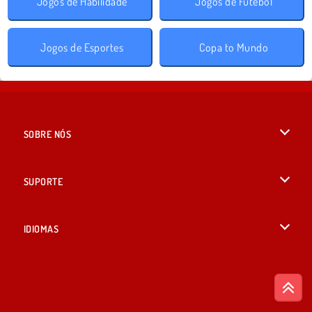
Jogos de Habilidade
Jogos de Futebol
Jogos de Esportes
Copa to Mundo
SOBRE NÓS
Termos de uso
SUPORTE
Nossa política de privacidade
Ajuda
IDIOMAS
Cookies
British English
Consentimento de Cookie
Русский