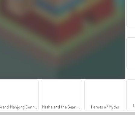
L
Grand Mahjong Connect
Masha and the Bear: Meadows
Heroes of Myths