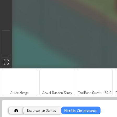
Juice Merge
Jewel Garden Story
Trollface Quest: USA 2
Heróis Ziguezague
Esquivar-se Games