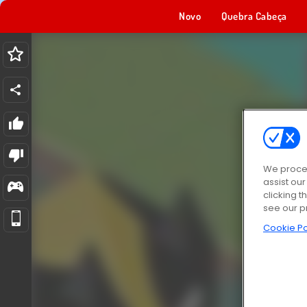
Novo
Quebra Cabeça
We proces
assist ou
clicking t
see our p
Cookie Po