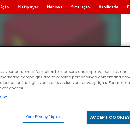
Ação
Multiplayer
Meninas
Simulação
Habilidade
E
s your personal information to measure and improve our sites and s
r marketing campaigns and to provide personalised content and adver
he button on the right, you can exercise your privacy rights. For more 
rivacy notice
licy
Your Privacy Rights
ACCEPT COOKIES