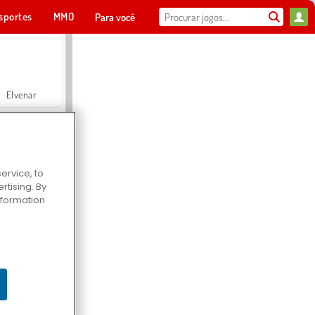
sportes
MMO
Para você
Elvenar
ervice, to
tising. By
Hospital Surgeon Doctor Game
information
Offroad Crash Climber 4X4