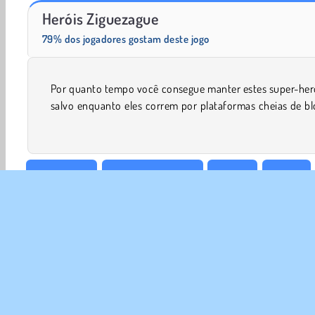
Scala 40
Fashion Princess - Dress Up for Girls
Heróis Ziguezague
79% dos jogadores gostam deste jogo
Por quanto tempo você consegue manter estes super-heró
caindo? Faça o seu melhor para mantê-los a salvo enqu
salvo enquanto eles correm por plataformas cheias de b
Esquivar-se
Jogos De Meninos
HTML5
Mobile
Jogos De Super Heróis
SOBR