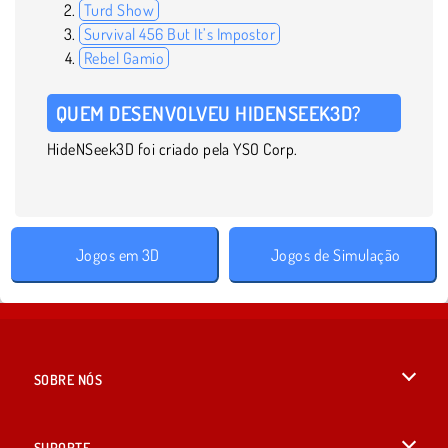
Turd Show
Survival 456 But It’s Impostor
Rebel Gamio
QUEM DESENVOLVEU HIDENSEEK3D?
HideNSeek3D foi criado pela YSO Corp.
Jogos em 3D
Jogos de Simulação
SOBRE NÓS
Termos de uso
SUPORTE