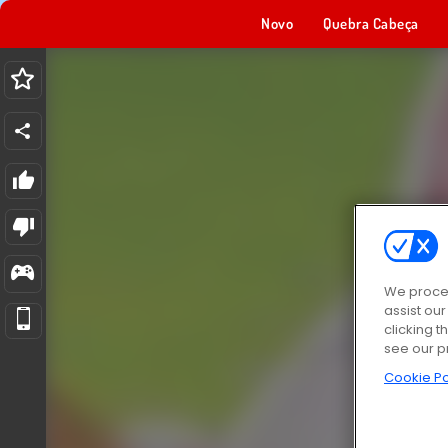
Novo
Quebra Cabeça
We proces
assist ou
clicking t
see our p
Cookie Po