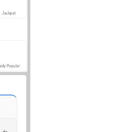
Jackpot
ady Popular
o de