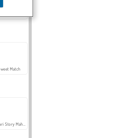
Offroad Crash Climber 4X4
Sweet Match
Safari Story Mahjong