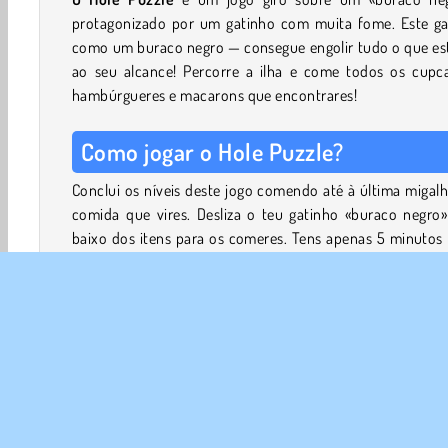
protagonizado por um gatinho com muita fome. Este ga
como um buraco negro — consegue engolir tudo o que est
ao seu alcance! Percorre a ilha e come todos os cupca
hambúrgueres e macarons que encontrares!
Como jogar o Hole Puzzle?
Conclui os níveis deste jogo comendo até à última migal
comida que vires. Desliza o teu gatinho «buraco negro»
baixo dos itens para os comeres. Tens apenas 5 minutos
passar cada nível, por isso planeia os teus movimentos
eficiência.
O gato só consegue comer itens que caibam na boca…
quanto mais comes, maior ficas! Em breve, vais est
devorar hambúrgueres gigantes, grandes caixas de bat
fritas e fileiras e mais fileiras de bolachas e cupcakes.