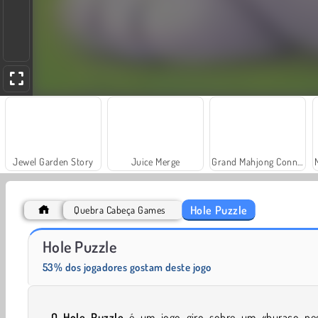
Jewel Garden Story
Juice Merge
Grand Mahjong Connect
Hole Puzzle
Quebra Cabeça Games
Solitaire Social
Trollface Quest: USA 2
Hole Puzzle
53% dos jogadores gostam deste jogo
O Hole Puzzle
é um jogo giro sobre um «buraco neg