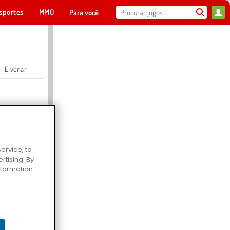
sportes
MMO
Para você
Elvenar
ervice, to
tising. By
Hospital Surgeon Doctor Game
information