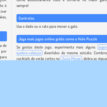
to é
sempre!
iver
kes,
Controlos
Usa o dedo ou o rato para mover o gato.
Joga mais jogos online grátis como o Hole Puzzle
ha de
Se gostas deste jogo, experimenta mais alguns
jogo
 por
quebra-cabeças
divertidos do mesmo estúdio. Combin
 para
cocktails de verão certos no
Juice Merge
, dobra as régua
 com
ordem certa no
Crunch Locked
ou reorganiza as pe
coloridas para criar imagens brilhantes em pixel art no
J
Coloring
.
 mas
ar a
Quem criou o Hole Puzzle?
atas
O Hole Puzzle
foi criado pela GameBerry.