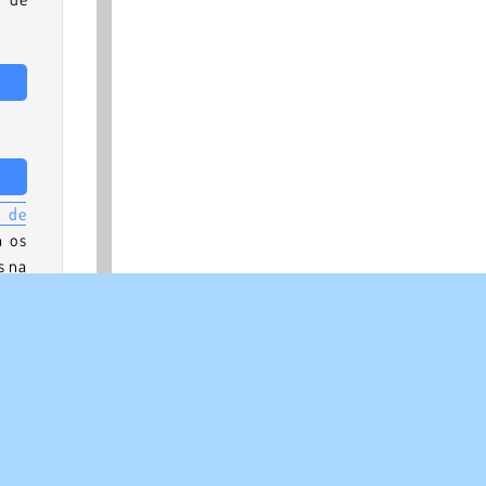
s de
a os
s na
dras
ewel