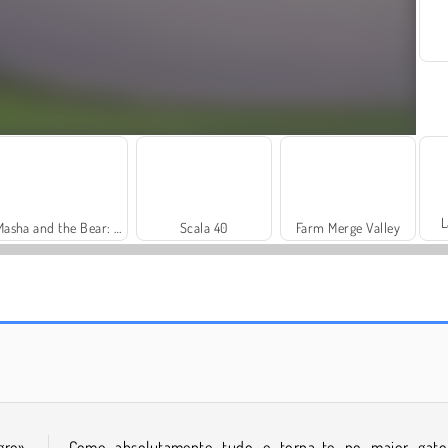
L
Masha and the Bear: Meadows
Scala 40
Farm Merge Valley
Fashion Princess - Dress Up for Girls
Rummy World
ro»,
Come absolutamente tudo e torna-te no maior gat