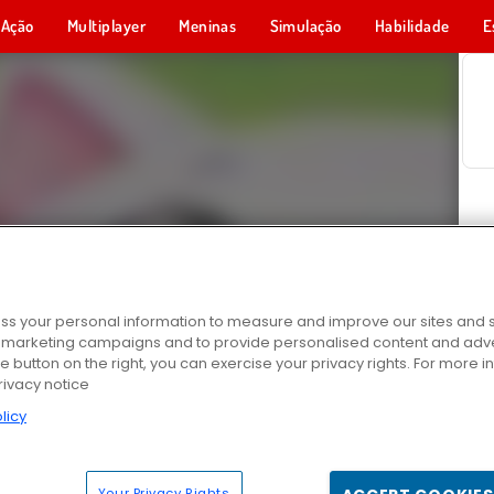
Ação
Multiplayer
Meninas
Simulação
Habilidade
E
s your personal information to measure and improve our sites and s
r marketing campaigns and to provide personalised content and adver
he button on the right, you can exercise your privacy rights. For more 
rivacy notice
licy
Your Privacy Rights