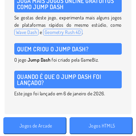
JOGA MAIS JOGOS ONLINE GRATUITOS
COMO JUMP DASH
Se gostas deste jogo, experimenta mais alguns jogos
de plataformas rápidos do mesmo estúdio, como
Wave Dash
e
Geometry Rush 4D
.
QUEM CRIOU O JUMP DASH?
O jogo
Jump Dash
foi criado pela GameBiz.
QUANDO É QUE O JUMP DASH FOI
LANÇADO?
Este jogo foi lançado em 6 de janeiro de 2026.
Jogos de Arcade
Jogos HTML5