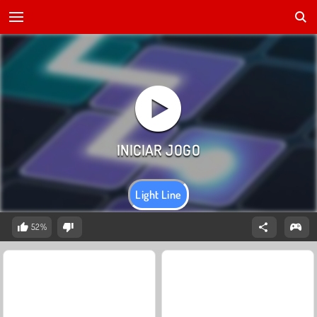
Light Line
52%