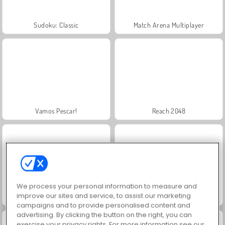
Sudoku: Classic
Match Arena Multiplayer
Vamos Pescar!
Reach 2048
We process your personal information to measure and
improve our sites and service, to assist our marketing
Grand Mahjong Connect
Super Ninja Balloon
campaigns and to provide personalised content and
advertising. By clicking the button on the right, you can
exercise your privacy rights. For more information see our