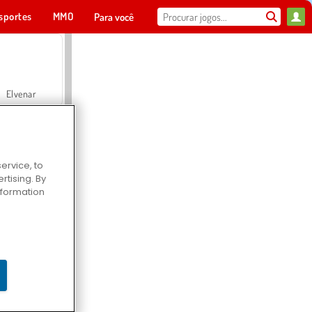
sportes
MMO
Para você
Elvenar
ervice, to
tising. By
Hospital Surgeon Doctor Game
information
Offroad Crash Climber 4X4