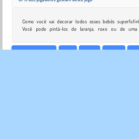
Como você vai decorar todos esses bebês superfofin
Você pode pintá-los de laranja, roxo ou de uma
Arte e Criatividade
Bebê
Colorir
Criação
Jog
SOBR
Noss