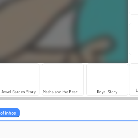
L
Jewel Garden Story
Masha and the Bear: Meadows
Royal Story
Fofinhos
Grand Mahjong Connect
Heroes of Myths