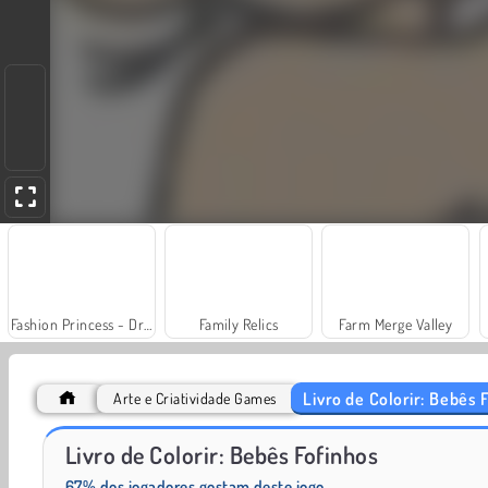
Fashion Princess - Dress Up for Girls
Family Relics
Farm Merge Valley
Livro de Colorir: Bebês 
Arte e Criatividade Games
Scala 40
Juice Merge
Livro de Colorir: Bebês Fofinhos
67% dos jogadores gostam deste jogo