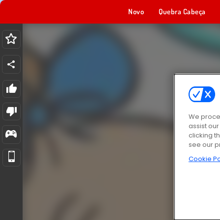
Novo
Quebra Cabeça
We proces
assist ou
clicking t
see our p
Cookie Po