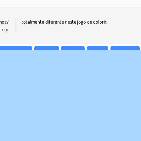
hos?
totalmente diferente neste jogo de colorir.
 cor
os Bonitinhos
Meninas
Infantis
Mobile
Simulação
E NÓS
SUPORTE
Termos de uso
Cookies
Ajuda
a política de privacidade
Consentimento de Cookie