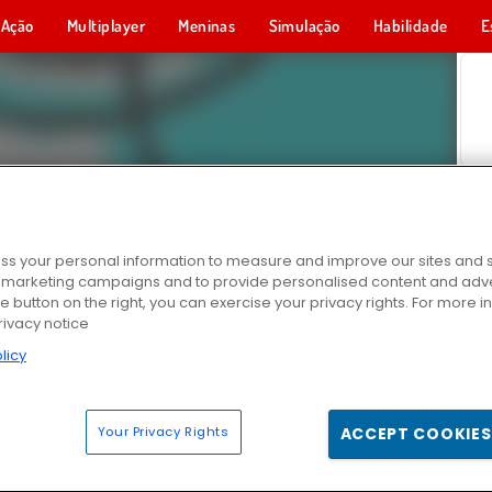
Ação
Multiplayer
Meninas
Simulação
Habilidade
E
s your personal information to measure and improve our sites and s
r marketing campaigns and to provide personalised content and adver
he button on the right, you can exercise your privacy rights. For more 
rivacy notice
licy
Your Privacy Rights
ACCEPT COOKIES