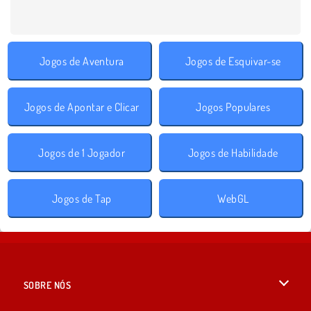
Jogos de Aventura
Jogos de Esquivar-se
Jogos de Apontar e Clicar
Jogos Populares
Jogos de 1 Jogador
Jogos de Habilidade
Jogos de Tap
WebGL
SOBRE NÓS