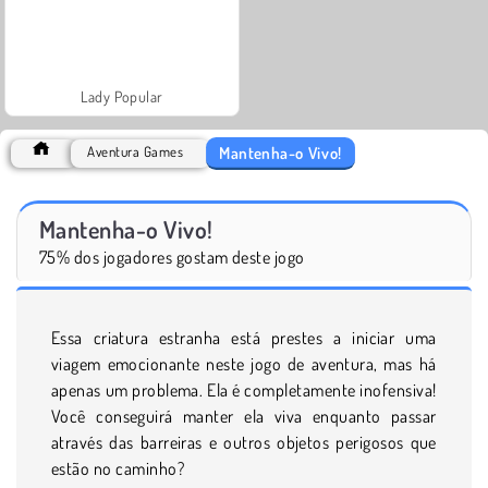
Lady Popular
Mantenha-o Vivo!
Aventura Games
Mantenha-o Vivo!
75% dos jogadores gostam deste jogo
Essa criatura estranha está prestes a iniciar uma
viagem emocionante neste jogo de aventura, mas há
apenas um problema. Ela é completamente inofensiva!
Você conseguirá manter ela viva enquanto passar
através das barreiras e outros objetos perigosos que
estão no caminho?