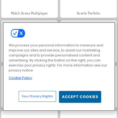
Match Arena Multiplayer
Acerto Perfeito
We process your personal information to measure and
improve our sites and service, to assist our marketing
campaigns and to provide personalised content and
Cidade Das Bolas
Linha Musical 2
advertising. By clicking the button on the right, you can
exercise your privacy rights. For more information see our
privacy notice
Cookie Policy
Your Privacy Rights
ACCEPT COOKIES
Helix Jump
Beat Line