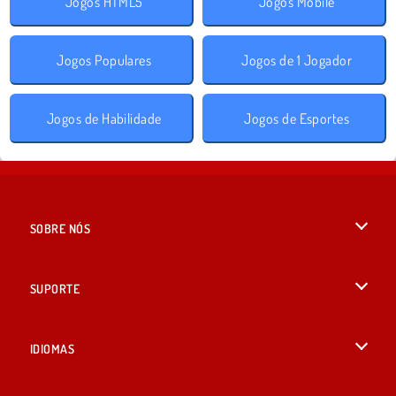
Jogos HTML5
Jogos Mobile
Jogos Populares
Jogos de 1 Jogador
Jogos de Habilidade
Jogos de Esportes
SOBRE NÓS
Termos de uso
SUPORTE
Nossa política de privacidade
Ajuda
IDIOMAS
Cookies
English