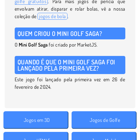
golfe gratuitos
. Para mais jogos de perícia que
envolvam atirar, disparar e rolar bolas, vê a nossa
coleção de
jogos de bola
.
QUEM CRIOU O MINI GOLF SAGA?
O
Mini Golf Saga
foi criado por MarketJS.
QUANDO É QUE O MINI GOLF SAGA FOI
LANÇADO PELA PRIMEIRA VEZ?
Este jogo foi lançado pela primeira vez em 26 de
fevereiro de 2024.
Jogos em 3D
Jogos de Golfe