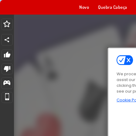
Novo
Quebra Cabeça
We proces
assist ou
clicking t
see our p
Cookie Po