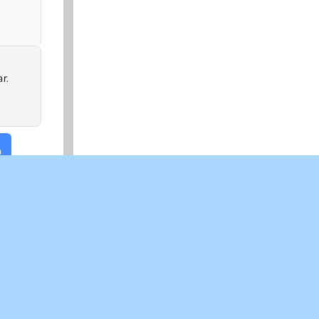
r.
a
IDIOMAS
British English
Français
Svenska