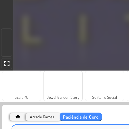
Scala 40
Jewel Garden Story
Solitaire Social
Paciência de Ouro
Arcade Games
Heroes of Myths
Masha and the Bear: Meadows