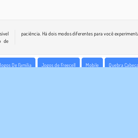
ível
paciência. Há dois modos diferentes para você experimenta
o de
Jogos De Família
Jogos de Freecell
Mobile
Quebra Cabeç
E NÓS
SUPORTE
Termos de uso
Cookies
Ajuda