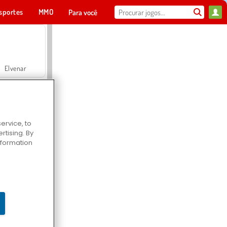
sportes
MMO
Para você
Elvenar
ervice, to
tising. By
Hospital Surgeon Doctor Game
information
Offroad Crash Climber 4X4