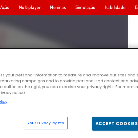
Ação
Multiplayer
Meninas
Simulação
Habilidade
E
s your personal information to measure and improve our sites and s
r marketing campaigns and to provide personalised content and adver
he button on the right, you can exercise your privacy rights. For more 
rivacy notice
licy
Your Privacy Rights
ACCEPT COOKIES