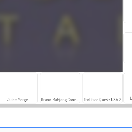
L
Juice Merge
Grand Mahjong Connect
Trollface Quest: USA 2
Rummy World
Fashion Princess - Dress Up for Girls