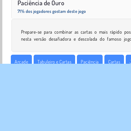
Paciência de Ouro
71% dos jogadores gostam deste jogo
Prepare-se para combinar as cartas o mais rápido poss
nesta versão desafiadora e descolada do famoso jog
Arcade
Tabuleiro e Cartas
Paciência
Cartas
1 Jogador
SOBR