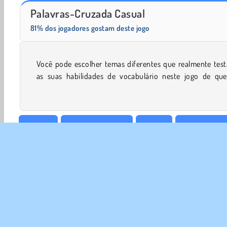
Solitaire Social
Fashion Princess - Dress Up for Girls
Palavras-Cruzada Casual
81% dos jogadores gostam deste jogo
Você pode escolher temas diferentes que realmente test
cabeças de palavras-cruzadas. Você conseguirá respo
as suas habilidades de vocabulário neste jogo de que
Mentais
Palavras Cruzadas
HTML5
Jogos De lógi
1 Jogador
Palavras
SOBR