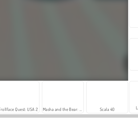
L
Trollface Quest: USA 2
Masha and the Bear: Meadows
Scala 40