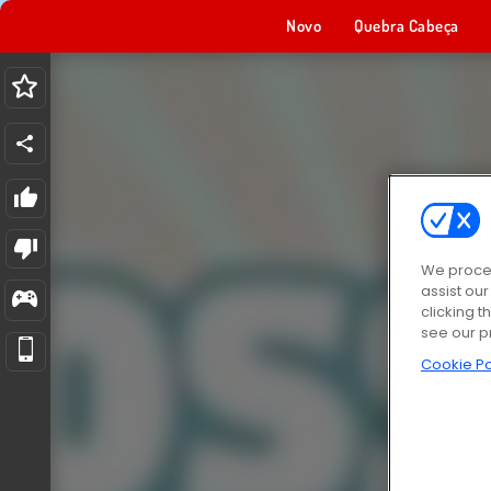
Novo
Quebra Cabeça
We proces
assist ou
clicking t
see our p
Cookie Po