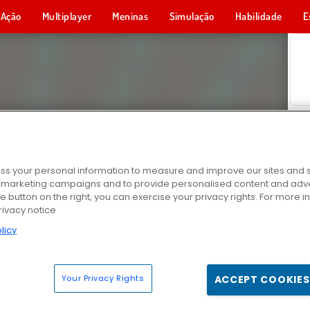
Ação
Multiplayer
Meninas
Simulação
Habilidade
E
s your personal information to measure and improve our sites and s
r marketing campaigns and to provide personalised content and adver
he button on the right, you can exercise your privacy rights. For more 
rivacy notice
licy
Your Privacy Rights
ACCEPT COOKIES