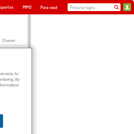
sportes
MMO
Para você
Elvenar
ervice, to
tising. By
Hospital Surgeon Doctor Game
information
Offroad Crash Climber 4X4