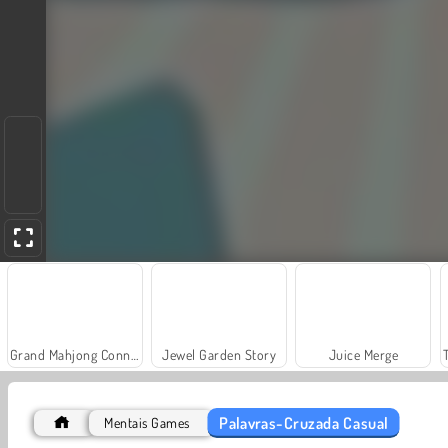
Grand Mahjong Connect
Jewel Garden Story
Juice Merge
Palavras-Cruzada Casual
Mentais Games