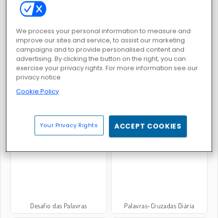
We process your personal information to measure and
improve our sites and service, to assist our marketing
campaigns and to provide personalised content and
Acerte o Super-herói
Word Search
advertising. By clicking the button on the right, you can
exercise your privacy rights. For more information see our
privacy notice
Cookie Policy
Your Privacy Rights
ACCEPT COOKIES
Fuga das Palavras-Cruzadas
Words Search
Desafio das Palavras
Palavras-Cruzadas Diária