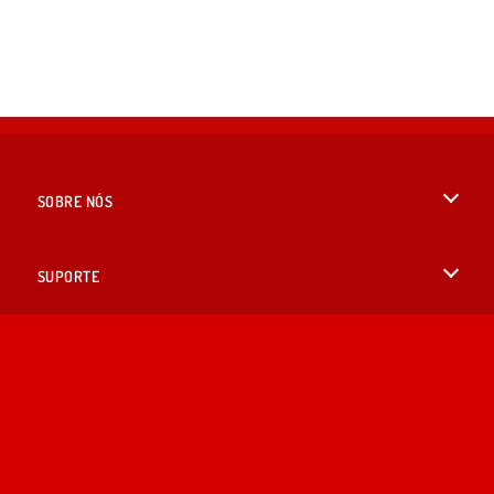
SOBRE NÓS
Termos de uso
SUPORTE
Nossa política de privacidade
Ajuda
IDIOMAS
Cookies
English
Consentimento de Cookie
British English