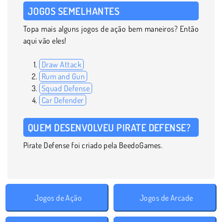
JOGOS SEMELHANTES
Topa mais alguns jogos de ação bem maneiros? Então
aqui vão eles!
Draw Attack
Rum and Gun
Squad Defense
Car Defender
QUEM DESENVOLVEU PIRATE DEFENSE?
Pirate Defense foi criado pela BeedoGames.
Jogos de Ação
Jogos de Arcade