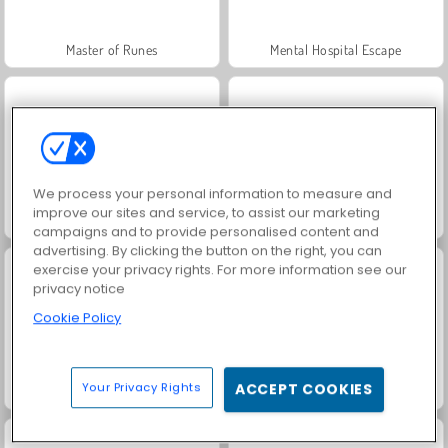
Master of Runes
Mental Hospital Escape
We process your personal information to measure and
improve our sites and service, to assist our marketing
Paciência Spider Clássica
Bubble Shooter Classic
campaigns and to provide personalised content and
advertising. By clicking the button on the right, you can
exercise your privacy rights. For more information see our
privacy notice
Cookie Policy
Your Privacy Rights
ACCEPT COOKIES
Grand Mahjong Connect
Juice Merge