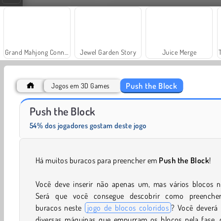
Grand Mahjong Connect
Jewel Garden Story
Juice Merge
Push the Block
Jogos em 3D Games
Solitaire Social
Fashion Princess - Dress Up for Girls
Push the Block
54% dos jogadores gostam deste jogo
Há muitos buracos para preencher em
Push the Block
!
Você deve inserir não apenas um, mas vários blocos ne
Será que você consegue descobrir como preenche
buracos neste
jogo de blocos coloridos
? Você deverá 
diversas máquinas que empurram os blocos pela fase, 