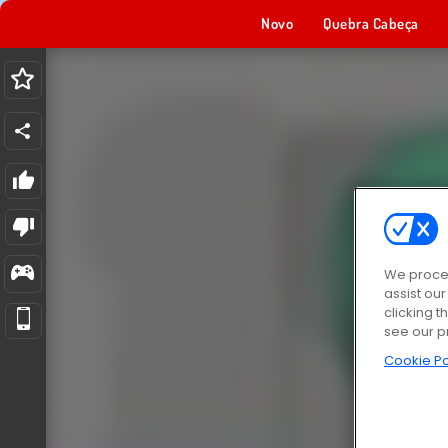
Novo
Quebra Cabeça
We proces
assist ou
clicking t
see our p
Cookie Po