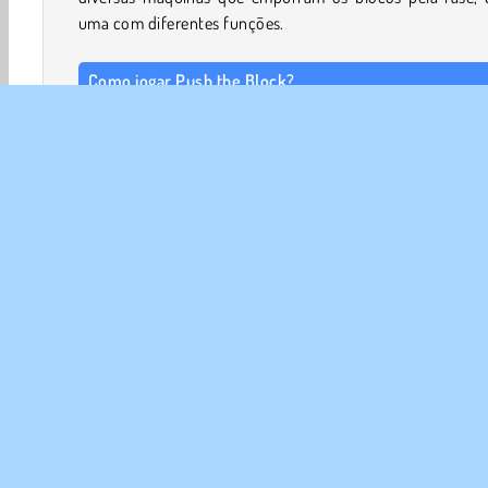
uma com diferentes funções.
Como jogar Push the Block?
Seu objetivo no desafiador jogo de quebra-cabeças Push
Block é mover os blocos para preencher buracos em 
nível. Use as máquinas na ordem correta para preencher 
os buracos.
Controles de jogo
Jogos em 3D
Blocos Coloridos
Mentais
Concent