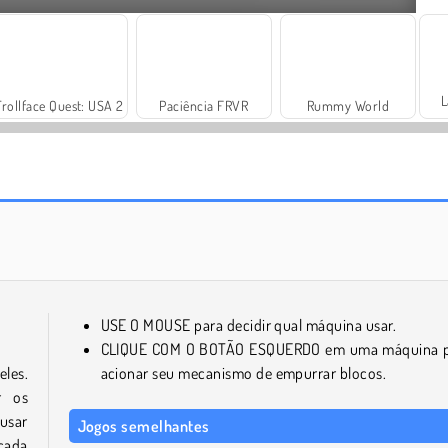
L
Trollface Quest: USA 2
Paciência FRVR
Rummy World
Harvest Honors Classic
Heroes of Myths
USE O MOUSE para decidir qual máquina usar.
CLIQUE COM O BOTÃO ESQUERDO em uma máquina 
les.
acionar seu mecanismo de empurrar blocos.
r os
usar
Jogos semelhantes
cada