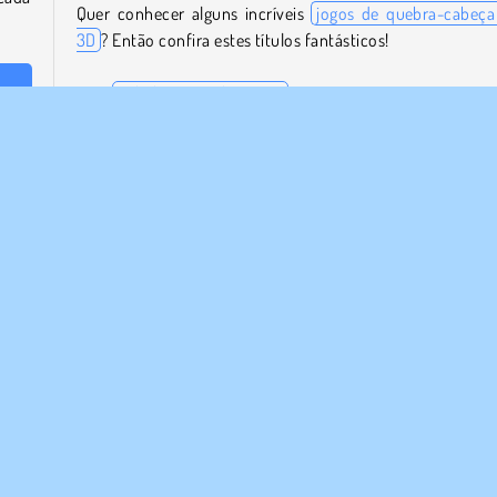
Quer conhecer alguns incríveis
jogos de quebra-cabeç
3D
? Então confira estes títulos fantásticos!
Sokoban 3D: Chapter 5
 the
Push and Pull Blocks
cada
Puzzle Roller Splat!
todos
Color Bump 3D
Quem desenvolveu Push The Block?
Push the Block foi criado pela JulGames.
ração
Física
Popular
Quebra Cabeça
1 Jogador