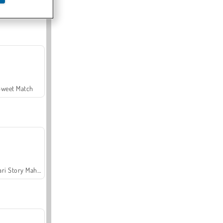
Offroad Crash Climber 4X4
Sweet Match
Safari Story Mahjong