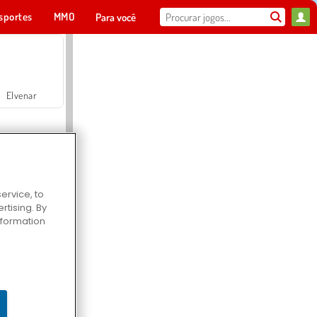
sportes
MMO
Para você
Elvenar
ervice, to
tising. By
Hospital Surgeon Doctor Game
information