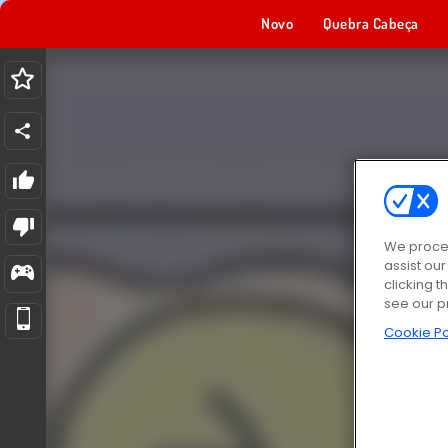
Novo
Quebra Cabeça
We proces
assist ou
clicking t
see our p
Cookie Po