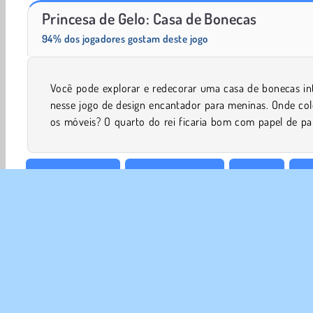
Grand Mahjong Connect
Farm Merge Valley
Princesa de Gelo: Casa de Bonecas
94% dos jogadores gostam deste jogo
Você pode explorar e redecorar uma casa de bonecas int
rosa? Que tipo de homem da neve deve ser construído lá 
nesse jogo de design encantador para meninas. Onde col
os móveis? O quarto do rei ficaria bom com papel de pa
O mehor de 2018
Jogos de bonecas
Meninas
Jo
100 Melhores
Try Now
SOBR