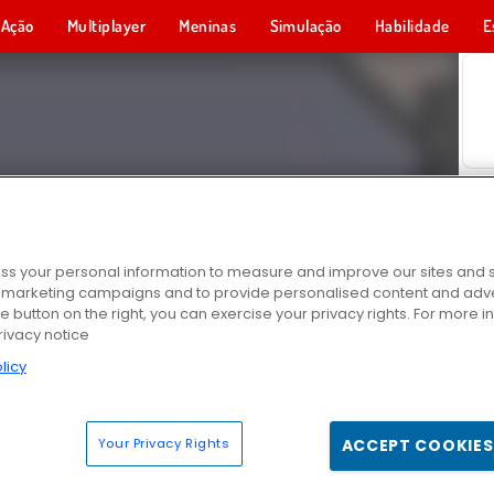
Ação
Multiplayer
Meninas
Simulação
Habilidade
E
s your personal information to measure and improve our sites and s
r marketing campaigns and to provide personalised content and adver
he button on the right, you can exercise your privacy rights. For more 
rivacy notice
licy
Your Privacy Rights
ACCEPT COOKIES