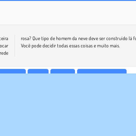
Jewel Garden Story
Heroes of Myths
eira
fora?
ocar
Você pode decidir todas essas coisas e muito mais.
rede
gos De Casa
Mobile
Princesa
Decoração de Quarto
E NÓS
SUPORTE