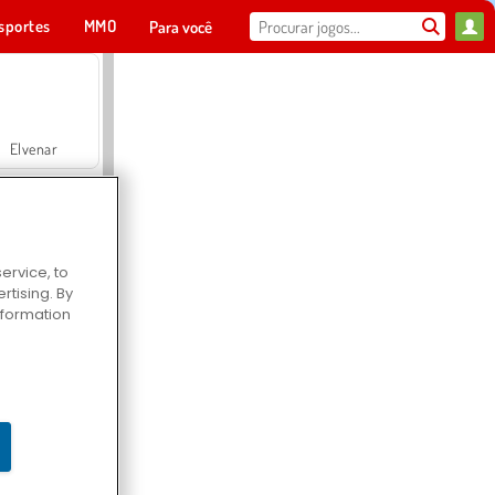
sportes
MMO
Para você
Elvenar
ervice, to
tising. By
Hospital Surgeon Doctor Game
information
Offroad Crash Climber 4X4