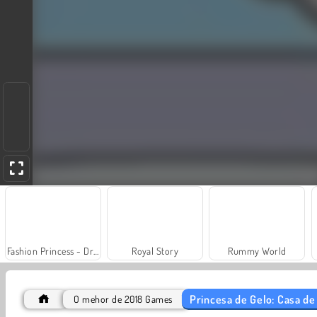
Fashion Princess - Dress Up for Girls
Royal Story
Rummy World
Princesa de Gelo: Casa d
O mehor de 2018 Games