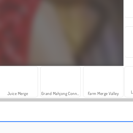
L
Juice Merge
Grand Mahjong Connect
Farm Merge Valley
Solitaire Social
Trollface Quest: USA 2