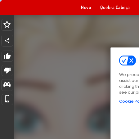
Novo
Quebra Cabeça
We proces
assist ou
clicking t
see our p
Cookie Po