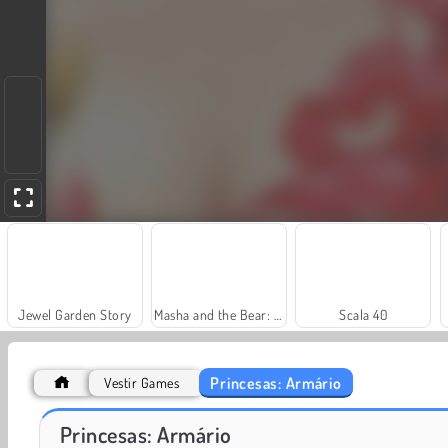
Jewel Garden Story
Masha and the Bear: Meadows
Scala 40
Princesas: Armário
Vestir Games
Royal Story
Vamos Pescar!
Princesas: Armário