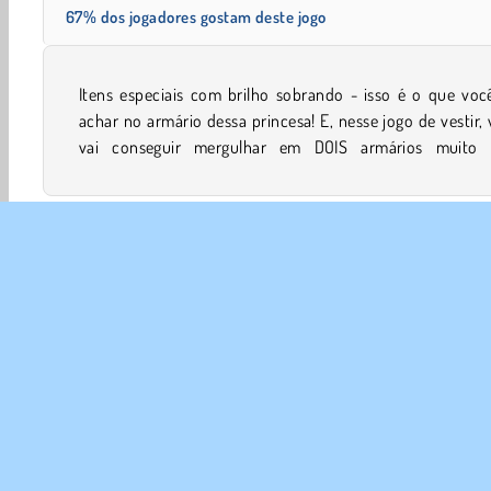
67% dos jogadores gostam deste jogo
Itens especiais com brilho sobrando - isso é o que voc
abastecidos para dar suas meninas reais uma transform
achar no armário dessa princesa! E, nesse jogo de vestir,
vai conseguir mergulhar em DOIS armários muito
Vestir
Meninas
Transformar
Mobile
Princesa
SOBR
Noss