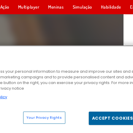
Ação
Multiplayer
Meninas
Simulação
Habilidade
E
s your personal information to measure and improve our sites and s
r marketing campaigns and to provide personalised content and adver
he button on the right, you can exercise your privacy rights. For more 
rivacy notice
licy
Your Privacy Rights
ACCEPT COOKIES