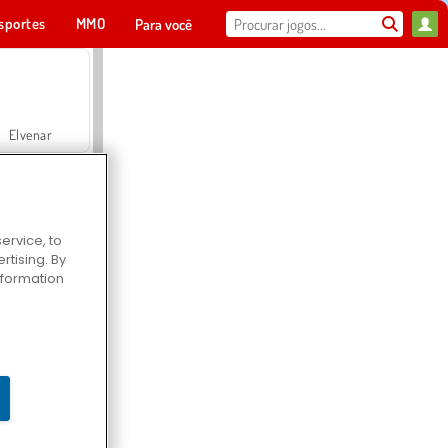
sportes
MMO
Para você
Elvenar
ervice, to
tising. By
Hospital Surgeon Doctor Game
information
Offroad Crash Climber 4X4