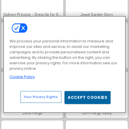
Fashion Princess - Dress Up for Girls
Jewel Garden Story
We process your personal information to measure and
improve our sites and service, to assist our marketing
campaigns and to provide personalised content and
advertising. By clicking the button on the right, you can
exercise your privacy rights. For more information see our
Masha and the Bear: Meadows
Scala 40
privacy notice
Cookie Policy
Your Privacy Rights
ACCEPT COOKIES
Juice Merge
Farm Merge Valley