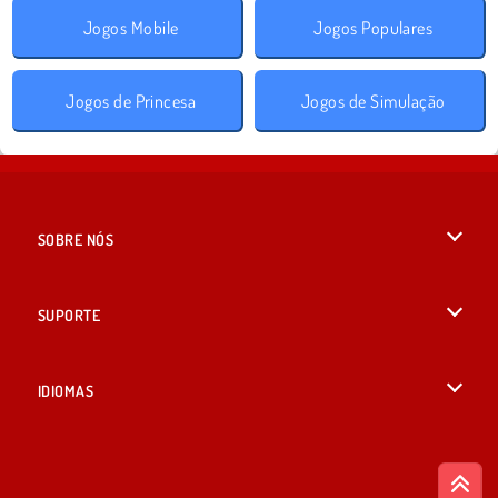
Jogos Mobile
Jogos Populares
Jogos de Princesa
Jogos de Simulação
SOBRE NÓS
Termos de uso
SUPORTE
Nossa política de privacidade
Ajuda
IDIOMAS
Cookies
British English
Consentimento de Cookie