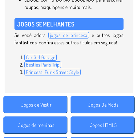
roupas, maquiagens e muito mais.
JOGOS SEMELHANTES
Se você adora
jogos de princesa
e outros jogos
fantásticos, confira estes outros títulos em seguida!
Car Girl Garage
Besties Paris Trip
Princess: Punk Street Style
Jogos de Vestir
Jogos De Moda
Jogos de meninas
Jogos HTML5