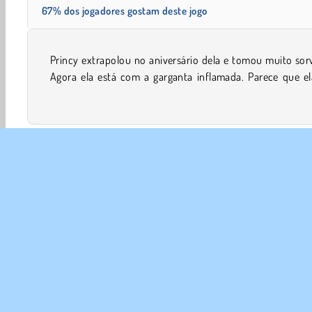
67% dos jogadores gostam deste jogo
Princy extrapolou no aniversário dela e tomou muito sor
precisar de uma cirurgia neste jogo de simulação médica.
Agora ela está com a garganta inflamada. Parece que el
Bebê
Jogos de Medico
Meninas
Mobile
Prin
SOBR
Noss