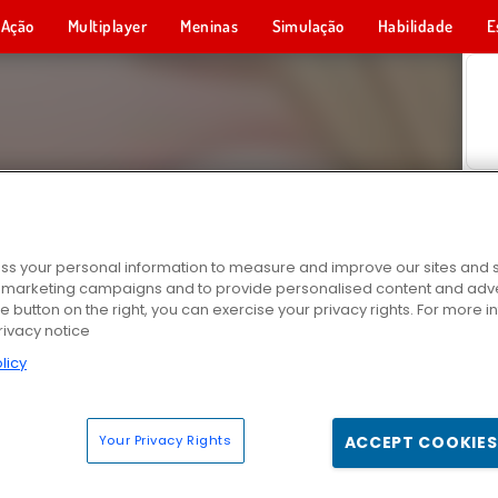
Ação
Multiplayer
Meninas
Simulação
Habilidade
E
s your personal information to measure and improve our sites and s
r marketing campaigns and to provide personalised content and adver
he button on the right, you can exercise your privacy rights. For more 
rivacy notice
licy
Your Privacy Rights
ACCEPT COOKIES