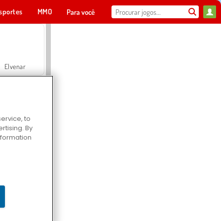
sportes
MMO
Para você
Elvenar
ervice, to
tising. By
Hospital Surgeon Doctor Game
information
Offroad Crash Climber 4X4