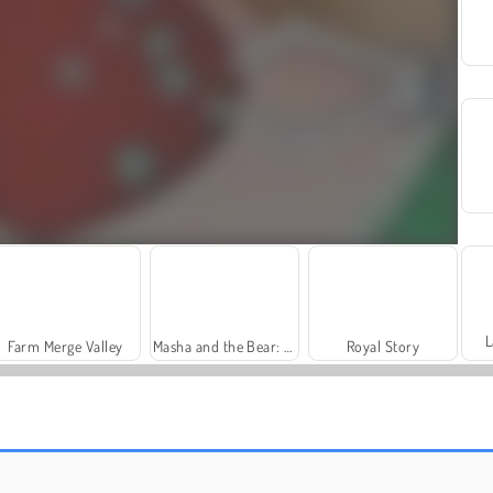
L
Farm Merge Valley
Masha and the Bear: Meadows
Royal Story
Vamos Pescar!
Solitaire Social