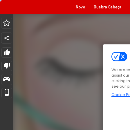
Novo
Quebra Cabeça
We proces
assist ou
clicking t
see our p
Cookie Po