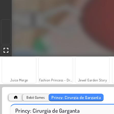
Juice Merge
Fashion Princess - Dress Up for Girls
Jewel Garden Story
Princy: Cirurgia de Garganta
Bebê Games
Scala 40
Grand Mahjong Connect
Princy: Cirurgia de Garganta