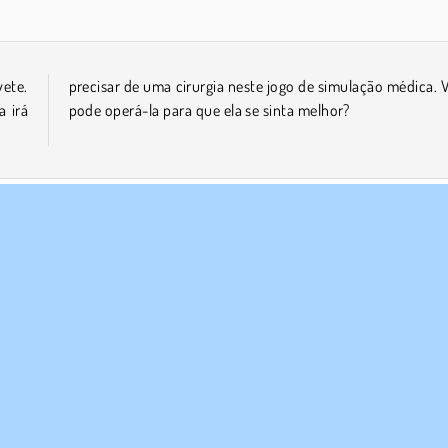
vete.
 Você
a irá
pode operá-la para que ela se sinta melhor?
cesa
Simulação
Cirurgia
E NÓS
SUPORTE
Termos de uso
Cookies
Ajuda
a política de privacidade
Consentimento de Cookie