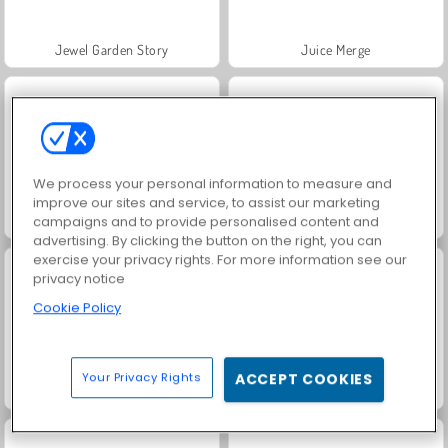
Jewel Garden Story
Juice Merge
We process your personal information to measure and
improve our sites and service, to assist our marketing
Grand Mahjong Connect
Fashion Princess - Dress Up for Girls
campaigns and to provide personalised content and
advertising. By clicking the button on the right, you can
exercise your privacy rights. For more information see our
privacy notice
Cookie Policy
Your Privacy Rights
ACCEPT COOKIES
Farm Merge Valley
Masha and the Bear: Meadows