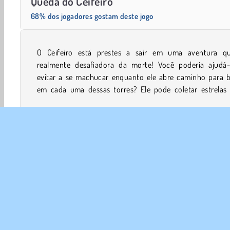
Queda do Ceifeiro
68% dos jogadores gostam deste jogo
O Ceifeiro está prestes a sair em uma aventura q
caminho enquanto você remove os blocos. Mas nã
realmente desafiadora da morte! Você poderia ajudá-
esqueça de não cair da beirada da plataforma até o f
evitar a se machucar enquanto ele abre caminho para b
em cada uma dessas torres? Ele pode coletar estrelas 
Mentais
Concentração
Física
Apontar e Clicar
SOBR
Noss