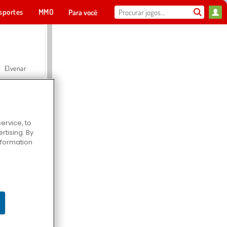
sportes
MMO
Para você
Elvenar
ervice, to
tising. By
Hospital Surgeon Doctor Game
information
Offroad Crash Climber 4X4