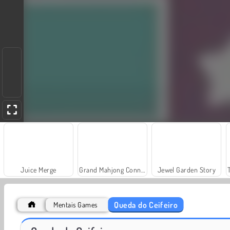
Juice Merge
Grand Mahjong Connect
Jewel Garden Story
Queda do Ceifeiro
Mentais Games
Royal Story
Scala 40