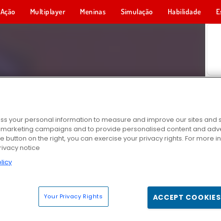
Ação
Multiplayer
Meninas
Simulação
Habilidade
E
s your personal information to measure and improve our sites and s
r marketing campaigns and to provide personalised content and adver
he button on the right, you can exercise your privacy rights. For more 
rivacy notice
licy
Your Privacy Rights
ACCEPT COOKIES