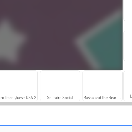
L
Trollface Quest: USA 2
Solitaire Social
Masha and the Bear: Meadows
Vamos Pescar!
Farm Merge Valley