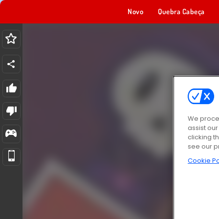
Novo
Quebra Cabeça
We proces
assist ou
clicking t
see our p
Cookie Po