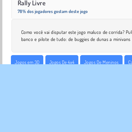
Rally Livre
78% dos jogadores gostam deste jogo
Como você vai disputar este jogo maluco de corrida? Pu
banco e pilote de tudo: de buggies de dunas a minivans
Jogos em 3D
Jogos De 4x4
Jogos De Meninos
C
Corrida em Ladeiras
SOBR