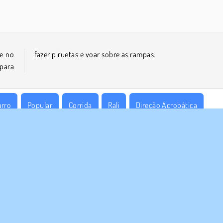
le no
fazer piruetas e voar sobre as rampas.
 para
arro
Popular
Corrida
Rali
Direção Acrobática
E NÓS
SUPORTE
Termos de uso
Cookies
Ajuda