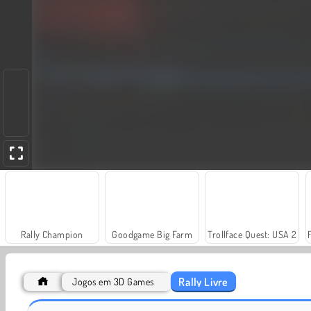
Rally Champion
Goodgame Big Farm
Trollface Quest: USA 2
Rally Livre
Jogos em 3D Games
Masha and the Bear: Meadows
Royal Story