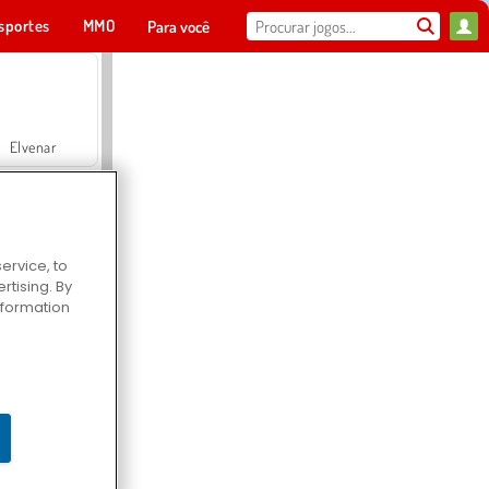
sportes
MMO
Para você
Elvenar
ervice, to
tising. By
Hospital Surgeon Doctor Game
information
Offroad Crash Climber 4X4