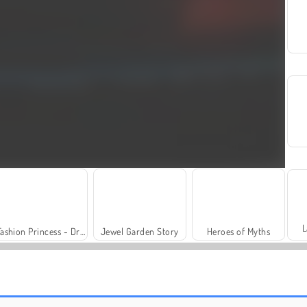
L
Fashion Princess - Dress Up for Girls
Jewel Garden Story
Heroes of Myths
Rummy World
Scala 40