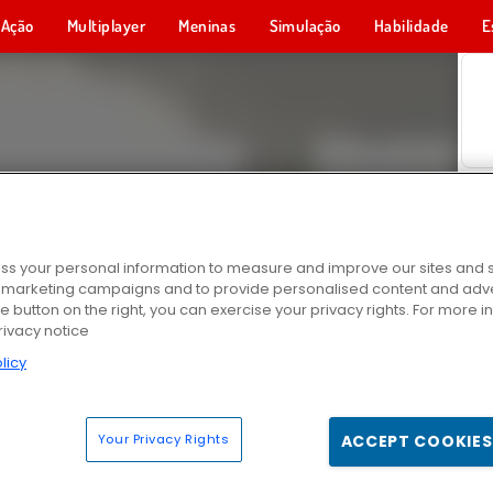
Ação
Multiplayer
Meninas
Simulação
Habilidade
E
s your personal information to measure and improve our sites and s
r marketing campaigns and to provide personalised content and adver
he button on the right, you can exercise your privacy rights. For more 
rivacy notice
licy
Your Privacy Rights
ACCEPT COOKIES