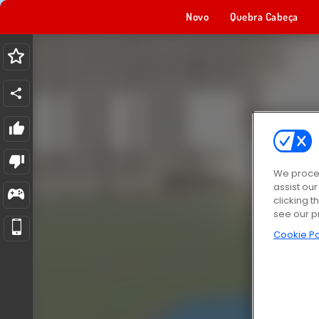
Novo
Quebra Cabeça
We proces
assist ou
clicking t
see our p
Cookie Po