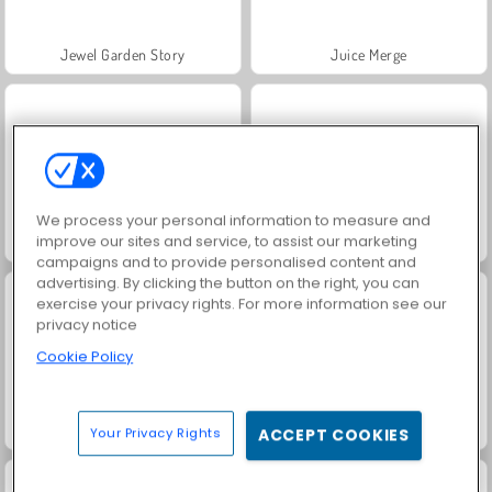
Jewel Garden Story
Juice Merge
We process your personal information to measure and
improve our sites and service, to assist our marketing
Heroes of Myths
Grand Mahjong Connect
campaigns and to provide personalised content and
advertising. By clicking the button on the right, you can
exercise your privacy rights. For more information see our
privacy notice
Cookie Policy
Trollface Quest: USA 2
Masha and the Bear: Meadows
Your Privacy Rights
ACCEPT COOKIES