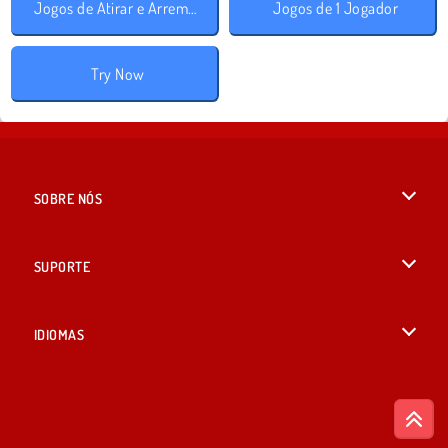
Jogos de Atirar e Arremessar
Jogos de 1 Jogador
Try Now
SOBRE NÓS
Termos de uso
SUPORTE
Nossa política de privacidade
Ajuda
IDIOMAS
Cookies
English
Consentimento de Cookie
British English