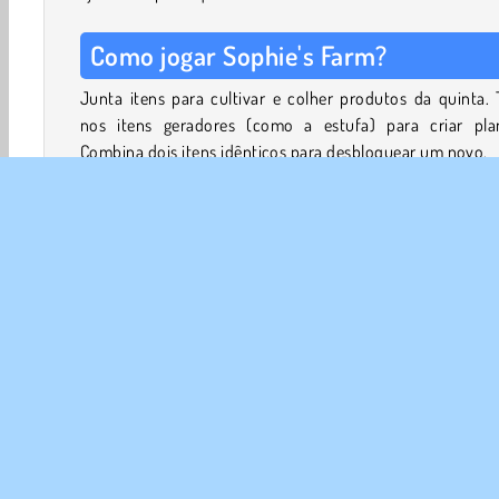
Como jogar Sophie's Farm?
Junta itens para cultivar e colher produtos da quinta.
nos itens geradores (como a estufa) para criar plan
Combina dois itens idênticos para desbloquear um novo.
Continua até teres cultivado pepinos, tomates e ou
vegetais e frutas. Podes vendê-los às pessoas da cidade. 
dinheiro que ganhaste para ajudar a Sophie a renov
quinta.
Para veres quais os artigos de que precisas, consulta a lis
pedidos dos clientes no lado esquerdo do ecrã. Cada ta