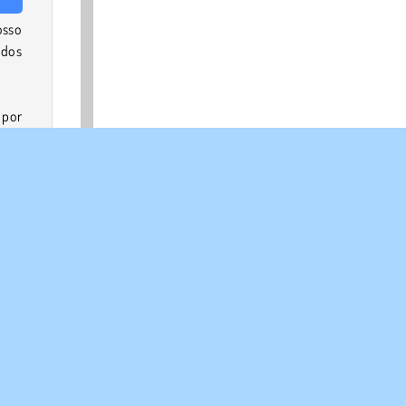
osso
odos
 por
eres