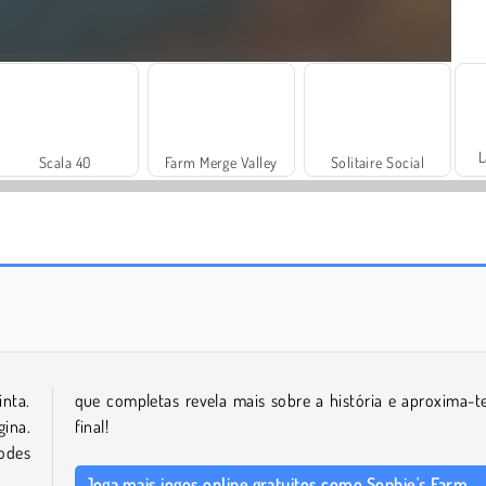
L
Scala 40
Farm Merge Valley
Solitaire Social
Masha and the Bear: Meadows
Harvest Honors Classic
nta.
que completas revela mais sobre a história e aproxima-t
gina.
final!
odes
Joga mais jogos online gratuitos como Sophie's Farm