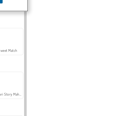
Offroad Crash Climber 4X4
Sweet Match
Safari Story Mahjong