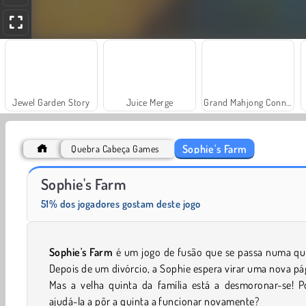
Jewel Garden Story
Juice Merge
Grand Mahjong Connect
Sophie's Farm
Quebra Cabeça Games
Trollface Quest: USA 2
Fashion Princess - Dress Up for Girls
Sophie's Farm
51% dos jogadores gostam deste jogo
Sophie's Farm
é um jogo de fusão que se passa numa qui
Depois de um divórcio, a Sophie espera virar uma nova pá
Mas a velha quinta da família está a desmoronar-se! P
ajudá-la a pôr a quinta a funcionar novamente?