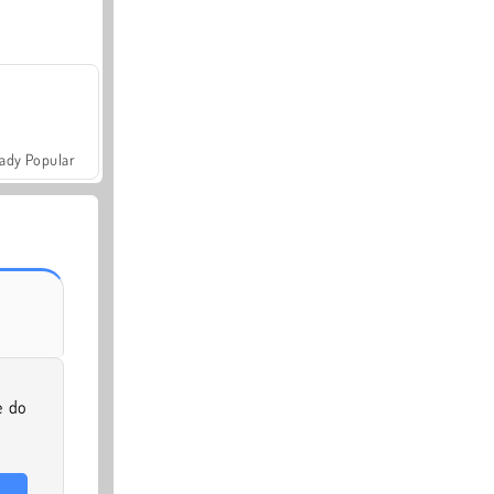
ady Popular
e do