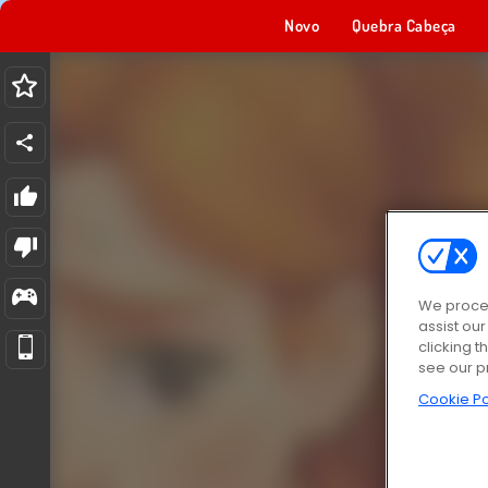
Novo
Quebra Cabeça
We proces
assist ou
clicking t
see our p
Cookie Po