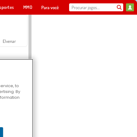
sportes
MMO
Para você
Elvenar
ervice, to
tising. By
Hospital Surgeon Doctor Game
information