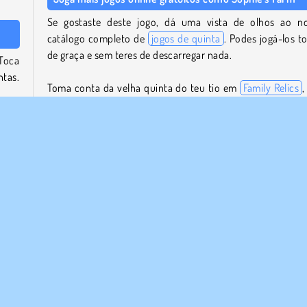
Se gostaste deste jogo, dá uma vista de olhos ao n
catálogo completo de
jogos de quinta
. Podes jogá-los t
de graça e sem teres de descarregar nada.
 Toca
tas.
Toma conta da velha quinta do teu tio em
Family Relics
,
exemplo, ou junta itens e cultiva colheitas para sobreviv
na idade média em
The Mergest Kingdom
.
tros
Usa o
Quem criou o Sophie's Farm?
ar a
O
Sophie's Farm
foi criado pela Mirra Games.
ta de
Quando é que o Sophie's Farm foi lançado?
refa
Este jogo foi lançado em 25 de fevereiro de 2026.