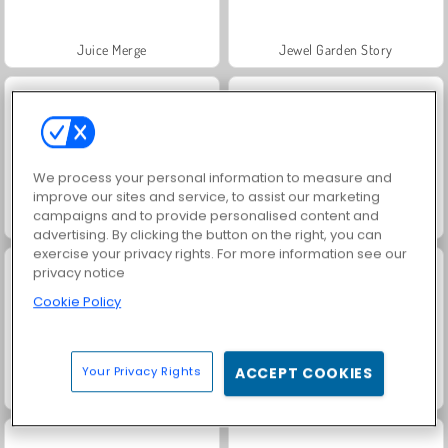
Juice Merge
Jewel Garden Story
We process your personal information to measure and
improve our sites and service, to assist our marketing
campaigns and to provide personalised content and
Heroes of Myths
Grand Mahjong Connect
advertising. By clicking the button on the right, you can
exercise your privacy rights. For more information see our
privacy notice
Cookie Policy
Your Privacy Rights
ACCEPT COOKIES
Trollface Quest: USA 2
Masha and the Bear: Meadows