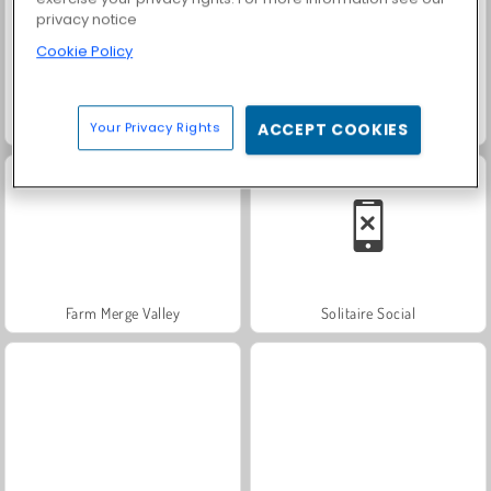
privacy notice
Cookie Policy
Scala 40
Fashion Princess - Dress Up for Girls
Your Privacy Rights
ACCEPT COOKIES
Farm Merge Valley
Solitaire Social