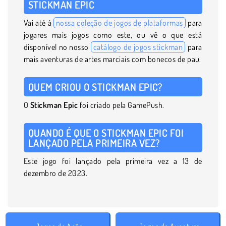
STICKMAN EPIC
Vai até à
nossa coleção de jogos de plataformas
para
jogares mais jogos como este, ou vê o que está
disponível no nosso
catálogo de jogos stickman
para
mais aventuras de artes marciais com bonecos de pau.
QUEM CRIOU O STICKMAN EPIC?
O
Stickman Epic
foi criado pela GamePush.
QUANDO É QUE O STICKMAN EPIC FOI
LANÇADO PELA PRIMEIRA VEZ?
Este jogo foi lançado pela primeira vez a 13 de
dezembro de 2023.