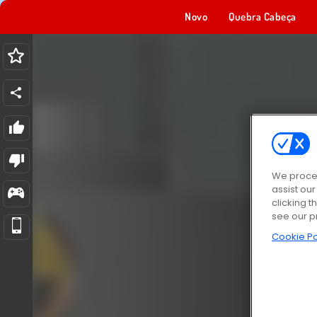
Novo
Quebra Cabeça
We proces
assist ou
clicking t
see our p
Cookie Po