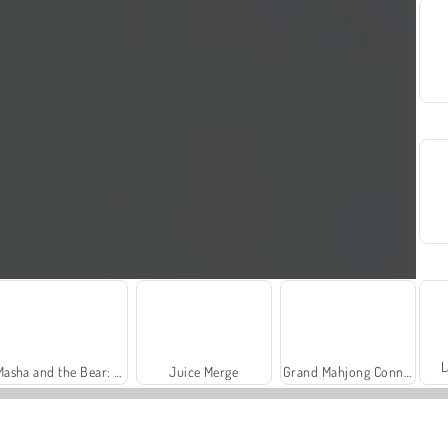
L
Masha and the Bear: Meadows
Juice Merge
Grand Mahjong Connect