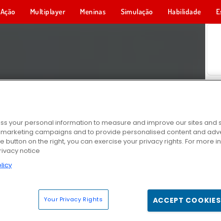
Ação
Multiplayer
Meninas
Simulação
Habilidade
E
s your personal information to measure and improve our sites and s
r marketing campaigns and to provide personalised content and adver
he button on the right, you can exercise your privacy rights. For more 
rivacy notice
licy
Your Privacy Rights
ACCEPT COOKIES