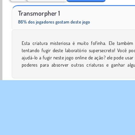
Scala 40
Farm Merge Valley
Transmorpher 1
86% dos jogadores gostam deste jogo
Esta criatura misteriosa é muito fofinha. Ele também 
novas habilidades enquanto ele pula sobre os buracos e 
tentando fugir deste laboratório supersecreto! Você po
ajudá-lo a fugir neste jogo online de ação? ele pode usar
poderes para absorver outras criaturas e ganhar alg
Aventura
Jogos De Meninos
Jogos Fáceis
HTML
1 Jogador