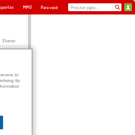
sportes
MMO
Para você
Elvenar
ervice, to
tising. By
Hospital Surgeon Doctor Game
information
Offroad Crash Climber 4X4