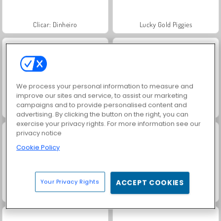
Clicar: Dinheiro
Lucky Gold Piggies
We process your personal information to measure and
improve our sites and service, to assist our marketing
campaigns and to provide personalised content and
Idle Miner Tycoon
Toilet Roll
advertising. By clicking the button on the right, you can
exercise your privacy rights. For more information see our
privacy notice
Cookie Policy
Your Privacy Rights
ACCEPT COOKIES
Capybara Evolution: Clicker
Castle Craft: Merge Quest