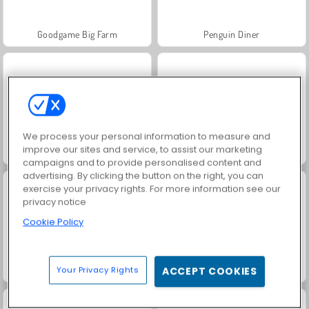
Goodgame Big Farm
Penguin Diner
We process your personal information to measure and
improve our sites and service, to assist our marketing
Castle Craft: Merge Quest
Capybara Evolution: Clicker
campaigns and to provide personalised content and
advertising. By clicking the button on the right, you can
exercise your privacy rights. For more information see our
privacy notice
Cookie Policy
Tube Clicker
Love Tester
Your Privacy Rights
ACCEPT COOKIES