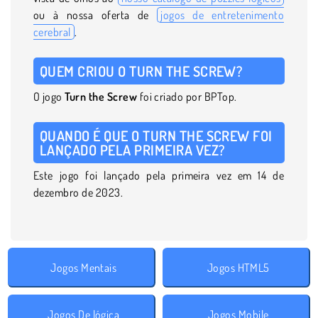
ou à nossa oferta de
jogos de entretenimento
cerebral
.
QUEM CRIOU O TURN THE SCREW?
O jogo
Turn the Screw
foi criado por BPTop.
QUANDO É QUE O TURN THE SCREW FOI
LANÇADO PELA PRIMEIRA VEZ?
Este jogo foi lançado pela primeira vez em 14 de
dezembro de 2023.
Jogos Mentais
Jogos HTML5
Jogos De lógica
Jogos Mobile