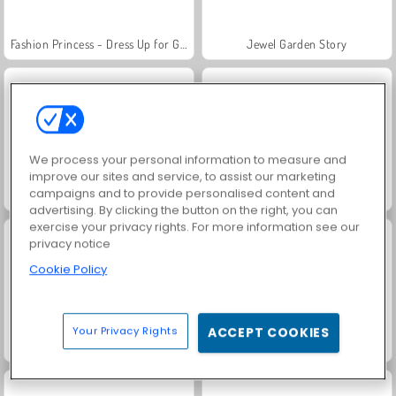
Fashion Princess - Dress Up for Girls
Jewel Garden Story
We process your personal information to measure and
improve our sites and service, to assist our marketing
campaigns and to provide personalised content and
Masha and the Bear: Meadows
Scala 40
advertising. By clicking the button on the right, you can
exercise your privacy rights. For more information see our
privacy notice
Cookie Policy
Your Privacy Rights
ACCEPT COOKIES
Juice Merge
Grand Mahjong Connect