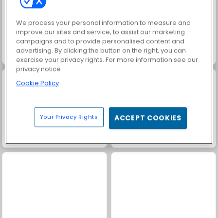
We process your personal information to measure and
improve our sites and service, to assist our marketing
campaigns and to provide personalised content and
advertising. By clicking the button on the right, you can
Fashion Princess - Dress Up for Girls
Masha and the Bear: Meadows
exercise your privacy rights. For more information see our
privacy notice
Cookie Policy
Your Privacy Rights
ACCEPT COOKIES
Rummy World
Farm Merge Valley