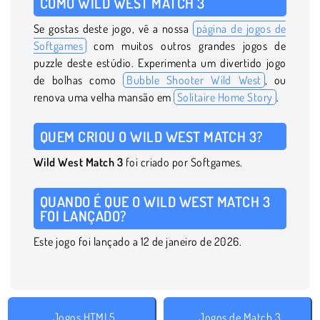
COMO WILD WEST MATCH 3
Se gostas deste jogo, vê a nossa
página de jogos de
Softgames
com muitos outros grandes jogos de
puzzle deste estúdio. Experimenta um divertido jogo
de bolhas como
Bubble Shooter Wild West
, ou
renova uma velha mansão em
Solitaire Home Story
.
QUEM CRIOU O WILD WEST MATCH 3?
Wild West Match 3
foi criado por Softgames.
QUANDO É QUE O WILD WEST MATCH 3
FOI LANÇADO?
Este jogo foi lançado a 12 de janeiro de 2026.
Jogos HTML5
Jogos de Match 3