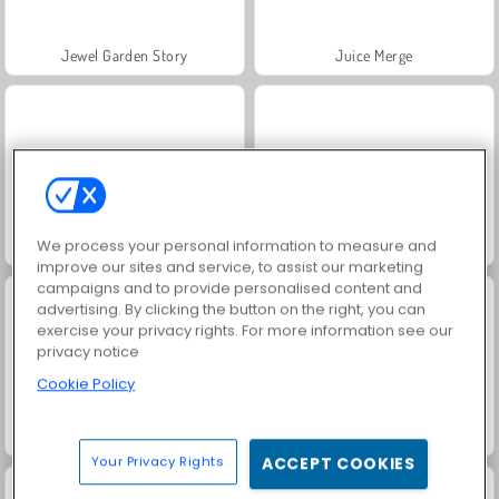
Jewel Garden Story
Juice Merge
We process your personal information to measure and
Grand Mahjong Connect
Fashion Princess - Dress Up for Girls
improve our sites and service, to assist our marketing
campaigns and to provide personalised content and
advertising. By clicking the button on the right, you can
exercise your privacy rights. For more information see our
privacy notice
Cookie Policy
Masha and the Bear: Meadows
Scala 40
Your Privacy Rights
ACCEPT COOKIES