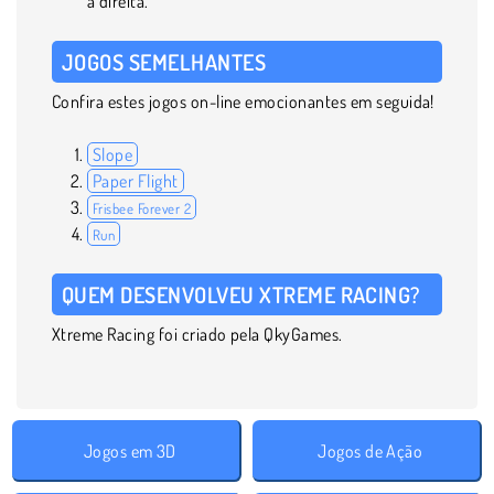
a direita.
JOGOS SEMELHANTES
Confira estes jogos on-line emocionantes em seguida!
Slope
Paper Flight
Frisbee Forever 2
Run
QUEM DESENVOLVEU XTREME RACING?
Xtreme Racing foi criado pela QkyGames.
Jogos em 3D
Jogos de Ação