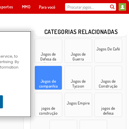
sportes
MMO
Para você
CATEGORIAS RELACIONADAS
Jogos De Café
Jogos de
Jogos de
ervice, to
Defesa da
Guerra
tising. By
Torre
information
Jogos de
Jogos de
Jogos de
companhia
Tycoon
Construção
ster
Jogos Empire
jogos de
jogos de
construção
defesa