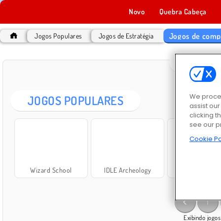
Novo
Quebra Cabeça
Jogos de comp
Jogos Populares
Jogos de Estratégia
JOGOS
We proces
JOGOS POPULARES
assist ou
clicking t
see our p
Cookie Po
Wizard School
IDLE Archeology
Wired Chicken 
1
Exibindo jogo