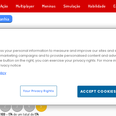
Ação
Multiplayer
Meninas
Simulação
Habilidade
E
anhia
 DE COMPANHIA
s your personal information to measure and improve our sites and s
r marketing campaigns and to provide personalised content and adver
he button on the right, you can exercise your privacy rights. For more 
rivacy notice
licy
Inc
Cargo Skates
Beggar Clicker
Underma
Your Privacy Rights
ACCEPT COOKIES
2
3
4
5
s
169 - 174
de um total de
174