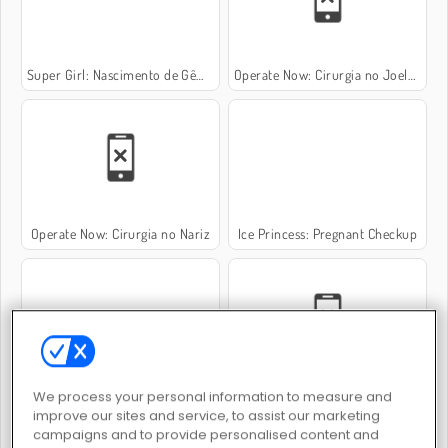
Super Girl: Nascimento de Gêmeos
Operate Now: Cirurgia no Joelho
Operate Now: Cirurgia no Nariz
Ice Princess: Pregnant Checkup
Operate Now: Pericardium Surgery
Operate Now: Cirurgia ocular
We process your personal information to measure and
improve our sites and service, to assist our marketing
campaigns and to provide personalised content and