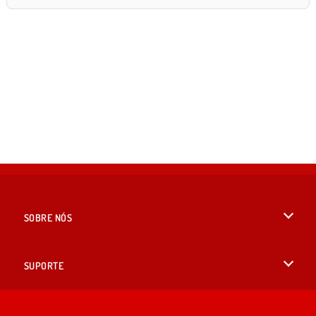
SOBRE NÓS
Termos de uso
SUPORTE
Nossa política de privacidade
Ajuda
IDIOMAS