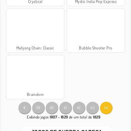
Crystical
Mystic India Pop Express
Mahjong Chain: Classic
Bubble Shooter Pro
Braindom
39
40
41
42
43
44
Exibindo jogos
1807 - 1829
de um total de
1829