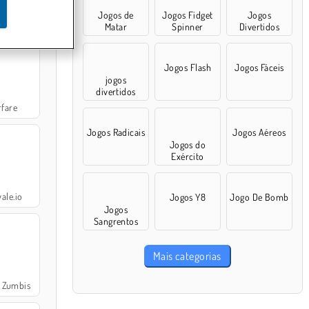
Jogos de
Jogos Fidget
Jogos
 Go!
Matar
Spinner
Divertidos
Jogos Flash
Jogos Fáceis
jogos
divertidos
rfare
Jogos Radicais
Jogos Aéreos
Jogos do
Exército
ale.io
Jogos Y8
Jogo De Bomb
Jogos
Sangrentos
Mais categorias
 Zumbis