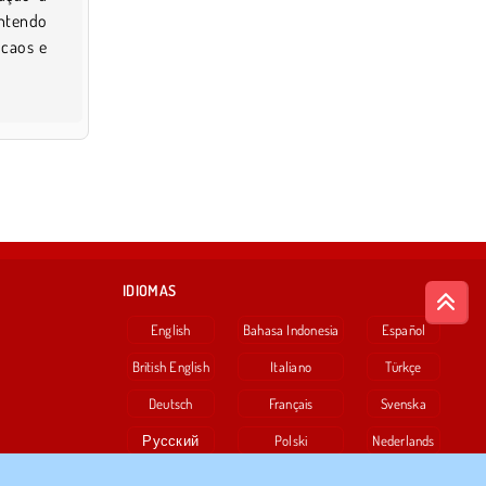
intendo
 caos e
IDIOMAS
English
Bahasa Indonesia
Español
British English
Italiano
Türkçe
Deutsch
Français
Svenska
Русский
Polski
Nederlands