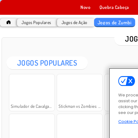
Novo
Quebra Cabeça
Jogos de Zumbi
Jogos Populares
Jogos de Ação
JOG
JOGOS POPULARES
We proces
assist ou
Simulador de Cavalgada Zumbi
Stickman vs Zombies: Epic Fight
Dead Zed
clicking t
see our p
Cookie Po