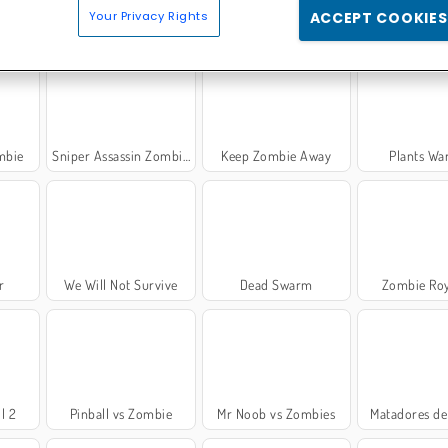
Your Privacy Rights
ACCEPT COOKIES
layer
Stupid Zombies
Noob: Zombie Prison Escape
Capybara
mbie
Sniper Assassin Zombie Shooter
Keep Zombie Away
Plants Wa
r
We Will Not Survive
Dead Swarm
Zombie Roy
l 2
Pinball vs Zombie
Mr Noob vs Zombies
Matadores de