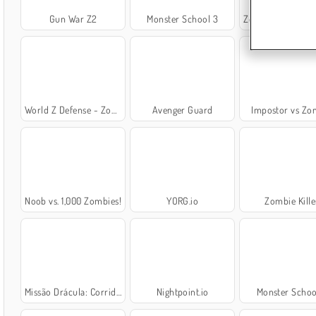
Gun War Z2
Monster School 3
Zombie Mission: 2 P
World Z Defense - Zombie Defense
Avenger Guard
Impostor vs Zo
Noob vs. 1,000 Zombies!
YORG.io
Zombie Kille
Missão Drácula: Corrida por Sangue
Nightpoint.io
Monster Schoo