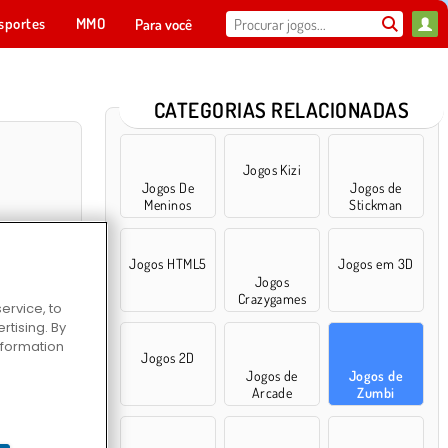
sportes
MMO
Para você
CATEGORIAS RELACIONADAS
Jogos Kizi
Jogos De
Jogos de
Meninos
Stickman
Jogos HTML5
Jogos em 3D
Jogos
Crazygames
ervice, to
tising. By
ra no Templo
information
Jogos 2D
Jogos de
Jogos de
Arcade
Zumbi