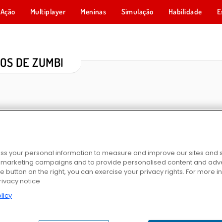
Ação
Multiplayer
Meninas
Simulação
Habilidade
E
OS DE ZUMBI
s your personal information to measure and improve our sites and s
r marketing campaigns and to provide personalised content and adver
Zombie Survival Shooter
Zombie Vacation
Bob, o Ladrão 5: Aventu
he button on the right, you can exercise your privacy rights. For more 
rivacy notice
licy