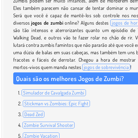
Zumbis podem ser muito irritantes, além de morderem dem
Eles também parecem não cansar de tentar dominar o mu
Será que você é capaz de mantê-los sob controle nos no
diversos
jogos de zumbi
online? Alguns destes
jogos de hor
são tão intensos e aterrorizantes quanto um episódio de
Walking Dead, e outros vão te fazer rolar no chão de rir. 
lutará contra zumbis famintos que não pararão até que você e
uma dúzia de balas em suas cabeças, mas também tem uns
fracotes e fáceis de derrotar. Chegou a hora de mostrar
mortos-vivos quem manda nestes
jogos de sobrevivência
!
Quais são os melhores Jogos de Zumbi?
Simulador de Cavalgada Zumbi
Stickman vs Zombies: Epic Fight
Dead Zed
Zombie Survival Shooter
Zombie Vacation