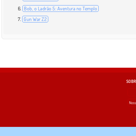
Bob, o Ladrão 5: Aventura no Templo
Gun War Z2
SOBR
Noss