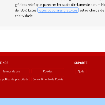
gráficos retrô que parecem ter saído diretamente de um N
de 1987. Estes
jogos populares gratuitos
estão cheios de
criatividade.
E NÓS
SUPORTE
Termos de uso
Cookies
Ajuda
a política de privacidade
Consentimento de Cookie
Copyright © 2026 SPIL GAMES Todos os direitos reservados.