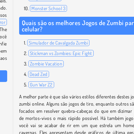
ais.
ndo.
Monster School 3
ssos
Quais são os melhores Jogos de Zumbi pa
ror
celular?
 The
Você
Simulador de Cavalgada Zumbi
nfie
 bem
Stickman vs Zombies: Epic Fight
 aos
Zombie Vacation
Dead Zed
Gun War Z2
A melhor parte é que são vários estilos diferentes destes j
zumbi online. Alguns são jogos de tiro, enquanto outros s
focados em resolver quebra-cabeças do que em dizimar 
de mortos-vivos o mais rápido possível. Há também jogos
você vai se acabar de rir em um que estrela um hom
cavernas. Eles apresentam desde gráficos de última ge