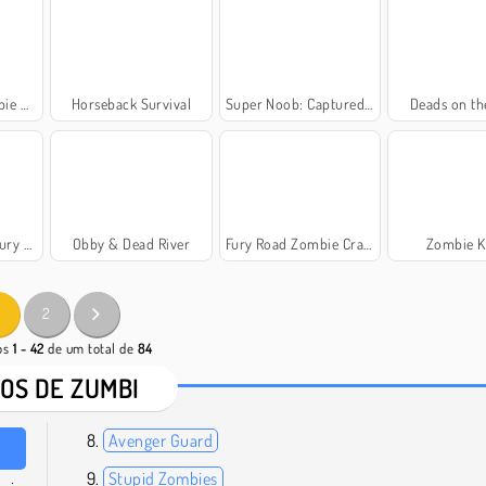
 War
Horseback Survival
Super Noob: Captured Miner
Deads on th
 Road
Obby & Dead River
Fury Road Zombie Crash
Zombie Ki
2
gos
1 - 42
de um total de
84
OS DE ZUMBI
Avenger Guard
Stupid Zombies