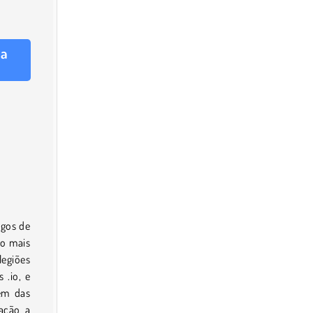
ra
ogos de
ão mais
legiões
 .io, e
em das
ração a