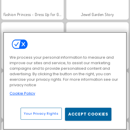
Fashion Princess - Dress Up for Girls
Jewel Garden Story
We process your personal information to measure and
improve our sites and service, to assist our marketing
Farm Merge Valley
Masha and the Bear: Meadows
campaigns and to provide personalised content and
advertising. By clicking the button on the right, you can
exercise your privacy rights. For more information see our
privacy notice
Cookie Policy
Royal Story
Scala 40
Your Privacy Rights
ACCEPT COOKIES