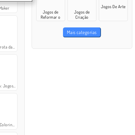
Jogos De Arte
 Maker
Jogos de
Jogos de
Reformar o
Criação
carro
Mais categorias
das Flores
s Submarinos
olorindo