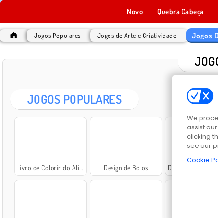
Novo
Quebra Cabeça
Jogos 
Jogos Populares
Jogos de Arte e Criatividade
JOG
JOGOS POPULARES
We proces
assist ou
clicking t
see our p
Cookie Po
Livro de Colorir do Aligátor
Design de Bolos
Decoração de Quarto de C