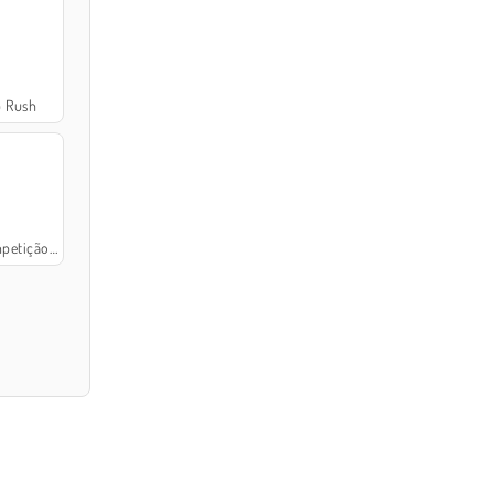
p Rush
esign de Bolsa