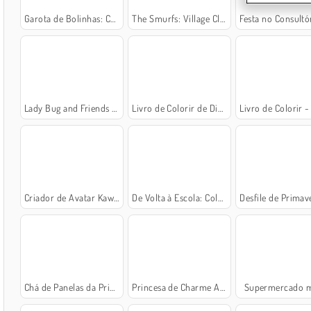
Garota de Bolinhas: Casamento Arruinado
The Smurfs: Village Cleaning
Festa no Consultório do D
Lady Bug and Friends Maker
Livro de Colorir de Dinossauros
Livro de Colorir - Desenhos de E
Criador de Avatar Kawaii: Anjo e Demônio
De Volta à Escola: Colorindo Animais
Desfile de Primavera da P
Chá de Panelas da Princesa
Princesa de Charme Angelical
Supermercado 