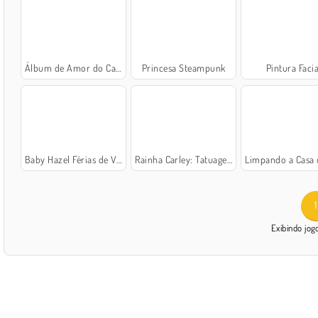
Álbum de Amor do Casal
Princesa Steampunk
Pintura Facia
Baby Hazel Férias de Verão
Rainha Carley: Tatuagens Divertidas
Limpando a Casa de 
1
Exibindo jo