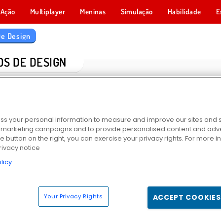
Ação
Multiplayer
Meninas
Simulação
Habilidade
E
De Design
OS DE DESIGN
s your personal information to measure and improve our sites and s
r marketing campaigns and to provide personalised content and adver
he button on the right, you can exercise your privacy rights. For more 
rivacy notice
licy
riança
Rainha de Gelo - Casamento Arruinado
Cabeleireira de Casamento das Princesas
Kitty Bake
Your Privacy Rights
ACCEPT COOKIES