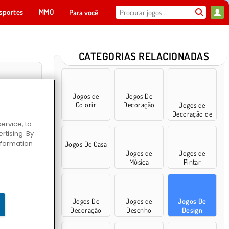
sportes
MMO
Para você
CATEGORIAS RELACIONADAS
Jogos de
Jogos De
Colorir
Decoração
Jogos de
Decoração de
Quarto
ervice, to
tising. By
information
Jogos De Casa
Jogos de
Jogos de
Música
Pintar
 Cake
Jogos De
Jogos de
Jogos De
Decoração
Desenho
Design