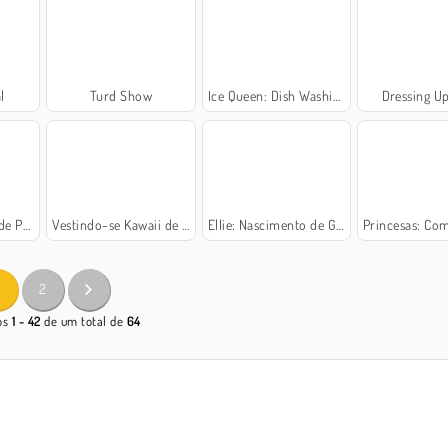
l
Turd Show
Ice Queen: Dish Washing
Dressing U
Praia
Vestindo-se Kawaii de Joias Roxas
Ellie: Nascimento de Gêmeos
Princesas: Competição de D
2
gos
1 - 42
de um total de
64