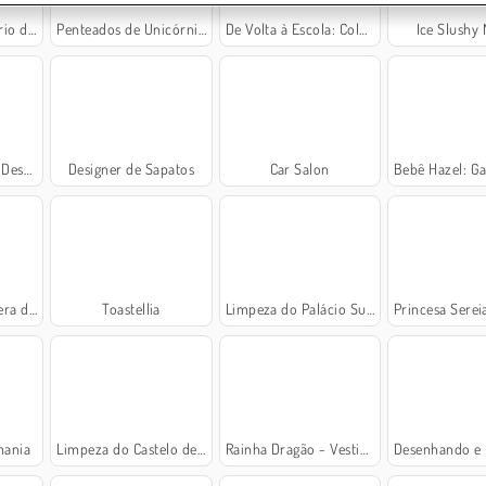
entista
Penteados de Unicórnio
De Volta à Escola: Colorindo Ursinhos
Ice Slushy
lefantes
Designer de Sapatos
Car Salon
Bebê Hazel: Garota 
rincesa
Toastellia
Limpeza do Palácio Sujo
Princesa Sereia: Jogo
mania
Limpeza do Castelo de Gelo
Rainha Dragão - Vestido de Casamento
Desenhando e C