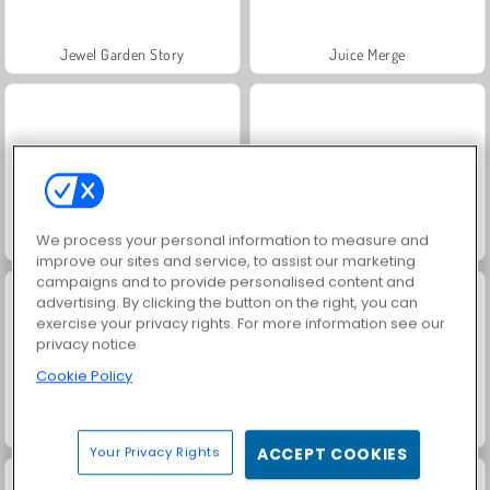
Jewel Garden Story
Juice Merge
We process your personal information to measure and
Grand Mahjong Connect
Fashion Princess - Dress Up for Girls
improve our sites and service, to assist our marketing
campaigns and to provide personalised content and
advertising. By clicking the button on the right, you can
exercise your privacy rights. For more information see our
privacy notice
Cookie Policy
Masha and the Bear: Meadows
Scala 40
Your Privacy Rights
ACCEPT COOKIES