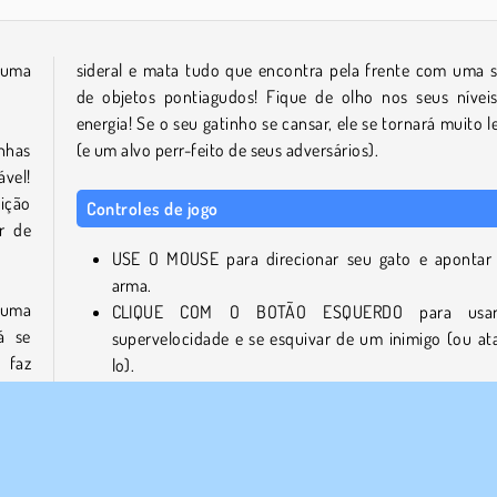
 uma
sideral e mata tudo que encontra pela frente com uma s
de objetos pontiagudos! Fique de olho nos seus nívei
energia! Se o seu gatinho se cansar, ele se tornará muito l
nhas
(e um alvo perr-feito de seus adversários).
vel!
ição
Controles de jogo
r de
USE O MOUSE para direcionar seu gato e apontar
arma.
 uma
CLIQUE COM O BOTÃO ESQUERDO para usa
á se
supervelocidade e se esquivar de um inimigo (ou at
 faz
lo).
ê com
Jogos semelhantes
Você gostaria de jogar outros jogos de ação realmente leg
rante
Se sim, confira os quatro jogos a seguir!
 que