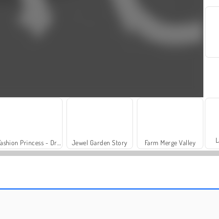
L
Fashion Princess - Dress Up for Girls
Jewel Garden Story
Farm Merge Valley
Charm Farm
Vamos Pescar!