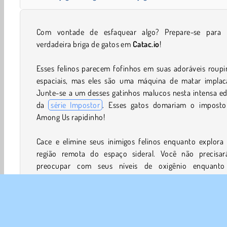
Com vontade de esfaquear algo? Prepare-se para
verdadeira briga de gatos em
Catac.io
!
Esses felinos parecem fofinhos em suas adoráveis roupi
espaciais, mas eles são uma máquina de matar implacá
Junte-se a um desses gatinhos malucos nesta intensa ed
da
série Impostor
. Esses gatos domariam o imposto
Among Us rapidinho!
Cace e elimine seus inimigos felinos enquanto explora
região remota do espaço sideral. Você não precisar
preocupar com seus níveis de oxigênio enquanto
picadinho dos inimigos, mas cuidado! Eles virão até voc
tudo, seja com facas de pão ou machados de guerra!
Ainda bem que você tem mais de sete vidas para usar du
suas aventuras interestelares. A cada gatinho especial