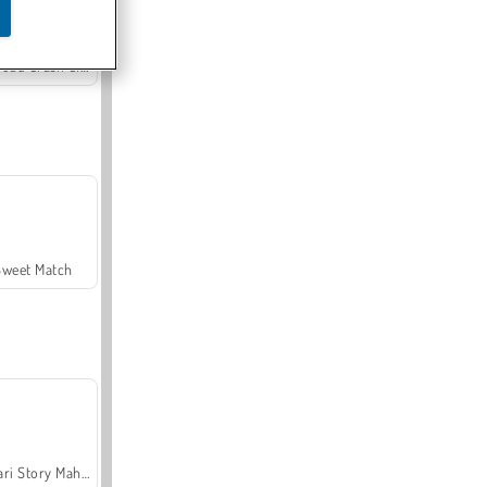
Offroad Crash Climber 4X4
Sweet Match
Safari Story Mahjong