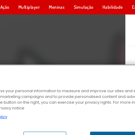
Ação
Multiplayer
Meninas
Simulação
Habilidade
E
s your personal information to measure and improve our sites and s
r marketing campaigns and to provide personalised content and adver
he button on the right, you can exercise your privacy rights. For more 
rivacy notice
licy