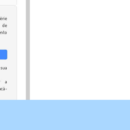
érie
s de
ento
 sua
r a
acá-
ais?