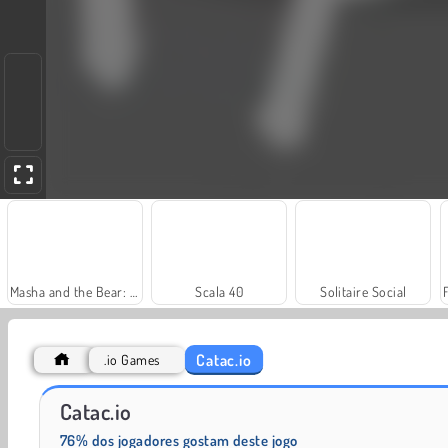
Masha and the Bear: Meadows
Scala 40
Solitaire Social
Catac.io
.io Games
Royal Story
Rummy World
Catac.io
76% dos jogadores gostam deste jogo