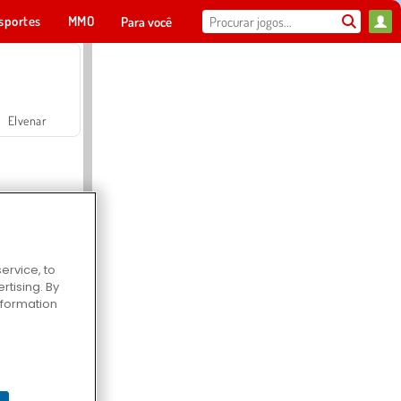
sportes
MMO
Para você
Elvenar
ervice, to
tising. By
Hospital Surgeon Doctor Game
information