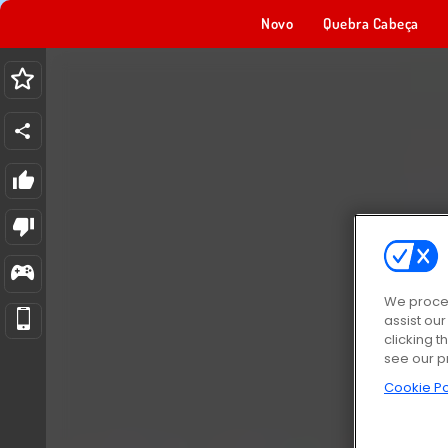
Novo
Quebra Cabeça
We proces
assist ou
clicking t
see our p
Cookie Po